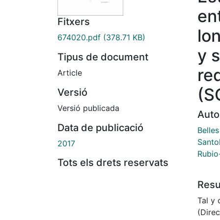
en
Fitxers
lo
674020.pdf
(378.71 KB)
y 
Tipus de document
re
Article
(S
Versió
Versió publicada
Auto
Data de publicació
Belle
Santol
2017
Rubio
Tots els drets reservats
Res
Tal y
(Direc