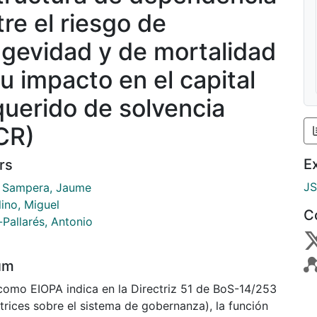
tre el riesgo de
ngevidad y de mortalidad
su impacto en el capital
querido de solvencia
CR)
E
rs
J
s Sampera, Jaume
ino, Miguel
C
-Pallarés, Antonio
um
 como EIOPA indica en la Directriz 51 de BoS-14/253
trices sobre el sistema de gobernanza), la función