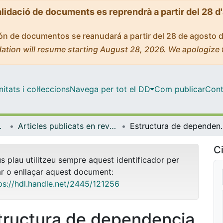
alidació de documents es reprendrà a partir del 28 d
ción de documentos se reanudará a partir del 28 de agosto 
ation will resume starting August 28, 2026. We apologize 
tats i col·leccions
Navega per tot el DD
Com publicar
Cont
ia Aplicada
Articles publicats en revistes (Econometria, Estadística i Economia Aplicada)
Estructura de dependencia entre el riesgo de lon
Ci
us plau utilitzeu sempre aquest identificador per
ar o enllaçar aquest document:
ps://hdl.handle.net/2445/121256
tructura de dependencia