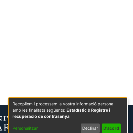
Recopilem i processem la vostra informació personal
amb les finalitats següents:
Estadístic & Registre i
recuperació de contrasenya
Personalitzar
Declinar
D'acord