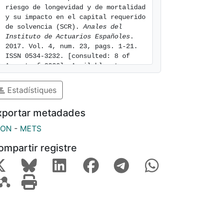
riesgo de longevidad y de mortalidad 
y su impacto en el capital requerido 
de solvencia (SCR). 
Anales del 
Instituto de Actuarios Españoles
. 
2017. Vol. 4, num. 23, pags. 1-21. 
ISSN 0534-3232. [consulted: 8 of 
August of 2026]. Available at: 
https://hdl.handle.net/2445/121256
Estadístiques
xportar metadades
SON
-
METS
ompartir registre