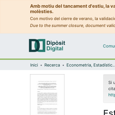
Amb motiu del tancament d'estiu, la v
molèsties.
Con motivo del cierre de verano, la valida
Due to the summer closure, document valid
Comuni
Inici
Recerca
Econometria, Estadística i Econom
Si 
cit
htt
Es