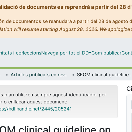
alidació de documents es reprendrà a partir del 28 d
ción de documentos se reanudará a partir del 28 de agosto 
ation will resume starting August 28, 2026. We apologize 
tats i col·leccions
Navega per tot el DD
Com publicar
Cont
de Bellvitge (IDIBELL)
Articles publicats en revistes (Institut d'lnvestigació Biomèdica de Bellvitge (IDIBELL))
SEOM clinical guideline on herita
Ci
us plau utilitzeu sempre aquest identificador per
ar o enllaçar aquest document:
ps://hdl.handle.net/2445/205241
OM clinical guideline on