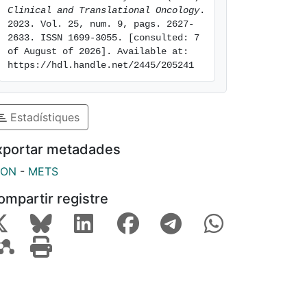
Clinical and Translational Oncology
. 
2023. Vol. 25, num. 9, pags. 2627-
2633. ISSN 1699-3055. [consulted: 7 
of August of 2026]. Available at: 
https://hdl.handle.net/2445/205241
Estadístiques
xportar metadades
SON
-
METS
ompartir registre