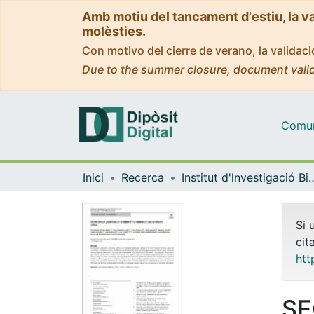
Amb motiu del tancament d'estiu, la v
molèsties.
Con motivo del cierre de verano, la valida
Due to the summer closure, document valid
Comuni
Inici
Recerca
Institut d'lnvestigació Biomèdica 
Si 
cit
htt
SE