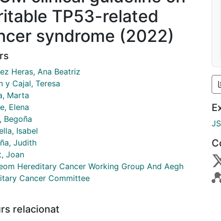
ritable TP53-related
ncer syndrome (2022)
rs
ez Heras, Ana Beatriz
 y Cajal, Teresa
a, Marta
E
e, Elena
, Begoña
J
ella, Isabel
C
ña, Judith
t, Joan
eom Hereditary Cancer Working Group And Aegh
itary Cancer Committee
rs relacionat