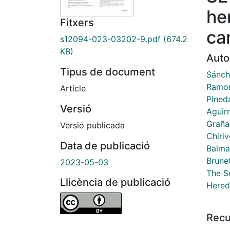
he
Fitxers
ca
s12094-023-03202-9.pdf
(674.2
KB)
Auto
Tipus de document
Sánch
Ramon
Article
Pined
Versió
Aguirr
Graña
Versió publicada
Chiriv
Data de publicació
Balma
Brune
2023-05-03
The S
Llicència de publicació
Hered
Recu