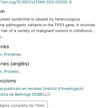
://doi.org/10.1007/s12094-023-03202-9
um
aumeni syndrome is caused by heterozygous
ne pathogenic variants in the TP53 gene. It involves
 risk of a variety of malignant tumors in childhood
dulthood, the main ones being premenopausal
...
t cancer, soft tissue sarcomas and osteosarcomas,
ries
al nervous system tumors, and adrenocortical
omas. The variability of the associated clinical
r
,
Proteïnes
stations, which do not always fit the classic criteria
ries (anglès)
-Fraumeni syndrome, has led the concept of SLF to
d to a more overarching cancer predisposition
r
,
Proteins
ome, termed hereditable TP53-related cancer
leccions
ome (hTP53rc). However, prospective studies are
d to assess genotype-phenotype characteristics, as
es publicats en revistes (Institut d'lnvestigació
s to evaluate and validate risk-adjusted
dica de Bellvitge (IDIBELL))
mendations. This guideline aims to establish the
gina completa de l'ítem
for interpreting pathogenic variants in the TP53