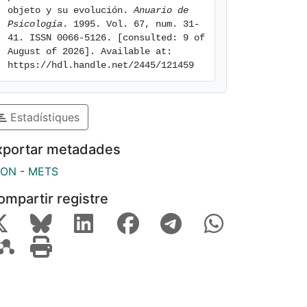
objeto y su evolución. 
Anuario de 
Psicología
. 1995. Vol. 67, num. 31-
41. ISSN 0066-5126. [consulted: 9 of 
August of 2026]. Available at: 
https://hdl.handle.net/2445/121459
Estadístiques
xportar metadades
SON
-
METS
ompartir registre