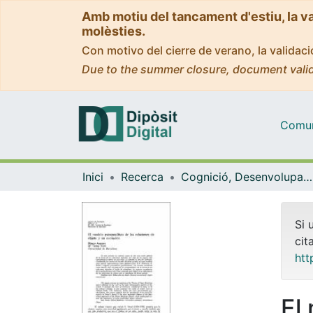
Amb motiu del tancament d'estiu, la v
molèsties.
Con motivo del cierre de verano, la valida
Due to the summer closure, document valid
Comuni
Inici
Recerca
Cognició, Desenvolupament i Psicologia de l'Educació
Si 
cit
htt
El