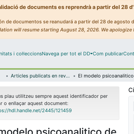
alidació de documents es reprendrà a partir del 28 d
ción de documentos se reanudará a partir del 28 de agosto 
ation will resume starting August 28, 2026. We apologize 
tats i col·leccions
Navega per tot el DD
Com publicar
Cont
Articles publicats en revistes (Cognició, Desenvolupament i Psicologia de l'Educació)
El mo
Ci
us plau utilitzeu sempre aquest identificador per
ar o enllaçar aquest document:
ps://hdl.handle.net/2445/121459
 modelo psicoanalitico de