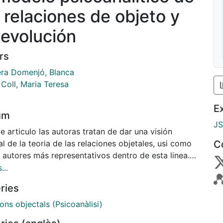
s relaciones de objeto y
 evolución
rs
ra Domenjó, Blanca
 Coll, Maria Teresa
E
um
J
e articulo las autoras tratan de dar una visión
l de la teoria de las relaciones objetales, usi como
C
 autores más representativos dentro de esta linea.
menta la obra de Fairbairn, considerado por muchos
...
ciador de dicha escuela, usi como también otros
ries
es representativos como Melanie Klein, D. W.
ott, M. Balint y algunos psiconalistas postkleinianos.
ons objectals (Psicoanàlisi)
utoras consideran como aspecto más relevante de