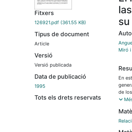
la
Fitxers
su
126921.pdf
(361.55 KB)
Auto
Tipus de document
Angue
Article
Miró i
Versió
Versió publicada
Res
Data de publicació
En est
genera
1995
de los
Tots els drets reservats
Se co
Més
el ini
Matè
autor
Winnic
Relaci
Las a