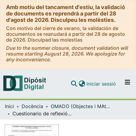
Amb motiu del tancament d'estiu, la validació
de documents es reprendrà a partir del 28
d'agost de 2026. Disculpeu les molèsties.
Con motivo del cierre de verano, la validación de
documentos se reanudará a partir del 28 de agosto
de 2026. Disculpad las molestias
Due to the summer closure, document validation will
resume starting August 28, 2026. We apologize for
any inconvenience.
(current)
Iniciar sessió
Comunitats i col·leccions
Inici
Docència
OMADO (Objectes i MAterials DOcents)
Navega per tot el DD
Cuestionario de reflexión-reflexividad en estudiantes universitarios en el proceso de enseñanza y aprendizaje.
Com publicar
Contacte