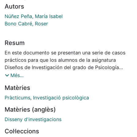
Autors
Núñez Peña, María Isabel
Bono Cabré, Roser
Resum
En este documento se presentan una serie de casos
prácticos para que los alumnos de la asignatura
Diseños de Investigación del grado de Psicología
realicen su trabajo autónomo. Se trata de casos
Més...
elaborados a partir de artículos reales publicados en
Matèries
diferentes ámbitos de la Psicología y todos ellos van
acompañados de una matriz de datos, en formato
Pràcticums
,
Investigació psicològica
PASW (antiguo SPSS), y de una serie de cuestiones
Matèries (anglès)
que los estudiantes tendrán que resolver. Los
estudiantes deberán realizar el análisis estadístico de
Disseny d'investigacions
los datos que se proporcionan en este mismo
Col·leccions
documento para dar respuesta a algunas de esas