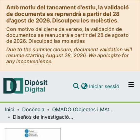
Amb motiu del tancament d'estiu, la validació
de documents es reprendrà a partir del 28
d'agost de 2026. Disculpeu les molèsties.
Con motivo del cierre de verano, la validación de
documentos se reanudará a partir del 28 de agosto
de 2026. Disculpad las molestias
Due to the summer closure, document validation will
resume starting August 28, 2026. We apologize for
any inconvenience.
(current)
Iniciar sessió
Comunitats i col·leccions
Inici
Docència
OMADO (Objectes i MAterials DOcents)
Navega per tot el DD
Diseños de Investigación en Psicología: Prácticas para el trabajo autónomo del alumno
Com publicar
Contacte