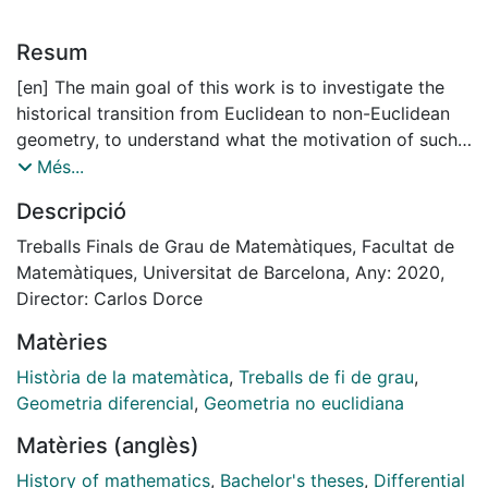
Resum
[en] The main goal of this work is to investigate the
historical transition from Euclidean to non-Euclidean
geometry, to understand what the motivation of such
a transition was and to understand to the best of my
Més...
abilities how it was achieved. This will be done by
Descripció
reviewing the relevant authors’ original work and the
correspondence between some of them.
Treballs Finals de Grau de Matemàtiques, Facultat de
Matemàtiques, Universitat de Barcelona, Any: 2020,
Director: Carlos Dorce
Matèries
Història de la matemàtica
,
Treballs de fi de grau
,
Geometria diferencial
,
Geometria no euclidiana
Matèries (anglès)
History of mathematics
,
Bachelor's theses
,
Differential