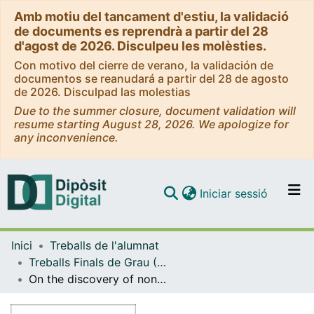
Amb motiu del tancament d'estiu, la validació
de documents es reprendrà a partir del 28
d'agost de 2026. Disculpeu les molèsties.
Con motivo del cierre de verano, la validación de
documentos se reanudará a partir del 28 de agosto
de 2026. Disculpad las molestias
Due to the summer closure, document validation will
resume starting August 28, 2026. We apologize for
any inconvenience.
(current)
Iniciar sessió
Comunitats i col·leccions
Inici
Treballs de l'alumnat
Navega per tot el DD
Treballs Finals de Grau (TFG) - Matemàtiques
Com publicar
On the discovery of non-Euclidean geometry
Contacte