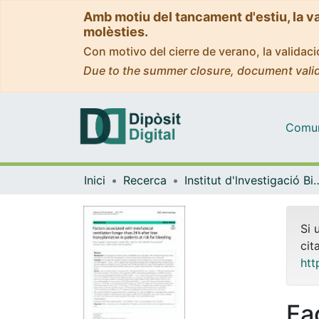
Amb motiu del tancament d'estiu, la v
molèsties.
Con motivo del cierre de verano, la valida
Due to the summer closure, document valid
Comuni
Inici
Recerca
Institut d'lnvestigació Biomèdica 
Si 
cit
htt
Fa