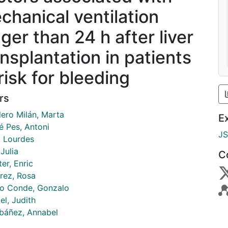
chanical ventilation
ger than 24 h after liver
ansplantation in patients
risk for bleeding
rs
lero Milán, Marta
E
é Pes, Antoni
J
, Lourdes
 Julia
C
er, Enric
rrez, Rosa
o Conde, Gonzalo
el, Judith
Ibáñez, Annabel