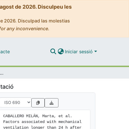
'agost de 2026. Disculpeu les
de 2026. Disculpad las molestias
for any inconvenience.
acte
Iniciar sessió
ssociated with mechanical ventilation longer than 24 h after liver transplantation in patients at risk for bleeding
tació
CABALLERO MILÁN, Marta, et al. 
Factors associated with mechanical 
ventilation longer than 24 h after 