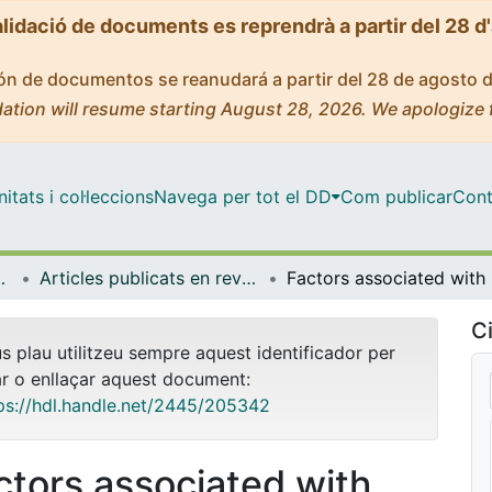
alidació de documents es reprendrà a partir del 28 d
ción de documentos se reanudará a partir del 28 de agosto 
ation will resume starting August 28, 2026. We apologize 
tats i col·leccions
Navega per tot el DD
Com publicar
Cont
de Bellvitge (IDIBELL)
Articles publicats en revistes (Institut d'lnvestigació Biomèdica de Bellvitge (IDIBELL))
Factors a
Ci
us plau utilitzeu sempre aquest identificador per
ar o enllaçar aquest document:
ps://hdl.handle.net/2445/205342
ctors associated with