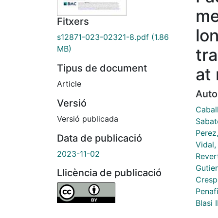
me
Fitxers
lon
s12871-023-02321-8.pdf
(1.86
MB)
tr
Tipus de document
at 
Article
Auto
Versió
Cabal
Versió publicada
Sabat
Perez
Data de publicació
Vidal,
2023-11-02
Revert
Gutie
Llicència de publicació
Cresp
Penafi
Blasi 