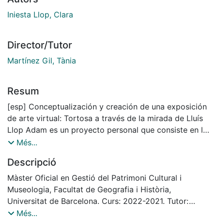
Iniesta Llop, Clara
Director/Tutor
Martínez Gil, Tània
Resum
[esp] Conceptualización y creación de una exposición
de arte virtual: Tortosa a través de la mirada de Lluís
Llop Adam es un proyecto personal que consiste en la
creación de una exposición de arte virtual mediante la
Més...
colección costumbrista del artista Lluís Llop Adam. El
Descripció
presente trabajo tiene por objetivo conmemorar y
difundir el patrimonio artístico del artista mediante la
Màster Oficial en Gestió del Patrimoni Cultural i
virtualidad. Se trata de una exposición que, a partir de
Museologia, Facultat de Geografia i Història,
sus fundamentos teóricos, difunde el patrimonio
Universitat de Barcelona. Curs: 2022-2021. Tutor:
inmaterial de la ciudad que se presentan en las obras a
Tània Martínez Gil
Més...