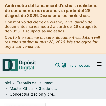
Amb motiu del tancament d'estiu, la validació
de documents es reprendrà a partir del 28
d'agost de 2026. Disculpeu les molèsties.
Con motivo del cierre de verano, la validación de
documentos se reanudará a partir del 28 de agosto
de 2026. Disculpad las molestias
Due to the summer closure, document validation will
resume starting August 28, 2026. We apologize for
any inconvenience.
(current)
Iniciar sessió
Comunitats i col·leccions
Inici
Treballs de l'alumnat
Navega per tot el DD
Màster Oficial - Gestió del Patrimoni Cultural i Museologia
Com publicar
Conceptualización y creación de una exposición de arte virtual: Tortosa a través de la mirada de Lluís Llop Adam
Contacte