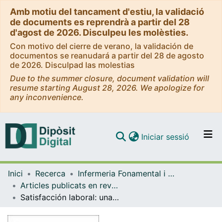
Amb motiu del tancament d'estiu, la validació
de documents es reprendrà a partir del 28
d'agost de 2026. Disculpeu les molèsties.
Con motivo del cierre de verano, la validación de
documentos se reanudará a partir del 28 de agosto
de 2026. Disculpad las molestias
Due to the summer closure, document validation will
resume starting August 28, 2026. We apologize for
any inconvenience.
(current)
Iniciar sessió
Comunitats i col·leccions
Inici
Recerca
Infermeria Fonamental i Clínica
Navega per tot el DD
Articles publicats en revistes (Infermeria Fonamental i Clínica)
Com publicar
Satisfacción laboral: una breve revisión bibliográfica
Contacte