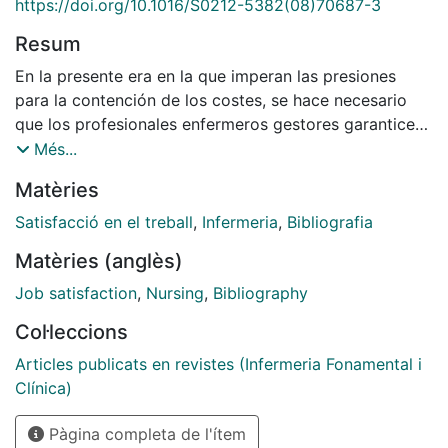
https://doi.org/10.1016/S0212-5382(08)70687-3
Resum
En la presente era en la que imperan las presiones
para la contención de los costes, se hace necesario
que los profesionales enfermeros gestores garanticen
que los profesionales enfermeros asistenciales tengan
Més...
un entorno de trabajo estrechamente relacionado con
Matèries
la satisfacción laboral, de forma que se logren buenos
resultados, fruto de una óptima mejora de la calidad
Satisfacció en el treball
,
Infermeria
,
Bibliografia
de los cuidados enfermeros prestados.
Matèries (anglès)
Job satisfaction
,
Nursing
,
Bibliography
Col·leccions
Articles publicats en revistes (Infermeria Fonamental i
Clínica)
Pàgina completa de l'ítem