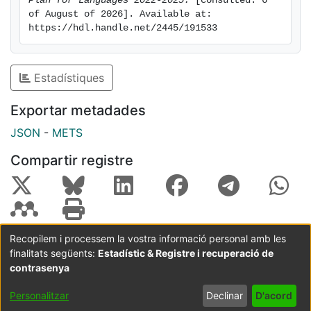
Plan for Languages 2022-2025.
 [consulted: 6 
of August of 2026]. Available at: 
https://hdl.handle.net/2445/191533
Estadístiques
Exportar metadades
JSON
-
METS
Compartir registre
Recopilem i processem la vostra informació personal amb les
finalitats següents:
Estadístic & Registre i recuperació de
Coordinació:
CRAI UB
Avís legal
Metadades
subjectes a:
contrasenya
Configuració
Política de
Acord
Personalitzar
Declinar
D'acord
de cookies
privadesa
d'usuari
final