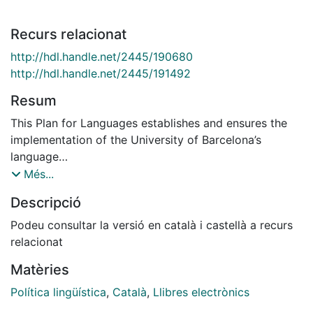
Recurs relacionat
http://hdl.handle.net/2445/190680
http://hdl.handle.net/2445/191492
Resum
This Plan for Languages establishes and ensures the
implementation of the University of Barcelona’s
language
policy during the period in which it will be in force. It
Més...
also
Descripció
follows up on, renews and updates the three language
plans
Podeu consultar la versió en català i castellà a recurs
that precede it. The plans are based on the language
relacionat
provisions included in applicable legislation, which
Matèries
include the
Statute of the University of Barcelona and its
Política lingüística
,
Català
,
Llibres electrònics
Regulations on