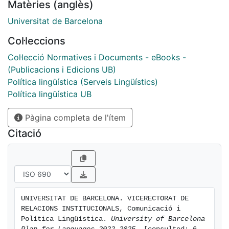
Matèries (anglès)
Language Uses, the Statute of Autonomy of Catalonia,
and
Universitat de Barcelona
other texts that set out regulations on language policy,
Col·leccions
including most significantly the agreements of the
University
Col·lecció Normatives i Documents - eBooks -
of Barcelona’s Language Policy Committee.
(Publicacions i Edicions UB)
Política lingüística (Serveis Lingüístics)
Política lingüística UB
Pàgina completa de l'ítem
Citació
UNIVERSITAT DE BARCELONA. VICERECTORAT DE 
RELACIONS INSTITUCIONALS, Comunicació i 
Política Lingüística. 
University of Barcelona 