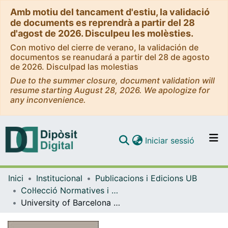
Amb motiu del tancament d'estiu, la validació
de documents es reprendrà a partir del 28
d'agost de 2026. Disculpeu les molèsties.
Con motivo del cierre de verano, la validación de
documentos se reanudará a partir del 28 de agosto
de 2026. Disculpad las molestias
Due to the summer closure, document validation will
resume starting August 28, 2026. We apologize for
any inconvenience.
(current)
Iniciar sessió
Comunitats i col·leccions
Inici
Institucional
Publicacions i Edicions UB
Navega per tot el DD
Col·lecció Normatives i Documents - eBooks - (Publicacions i Edicions UB)
Com publicar
University of Barcelona Plan for Languages 2022-2025
Contacte