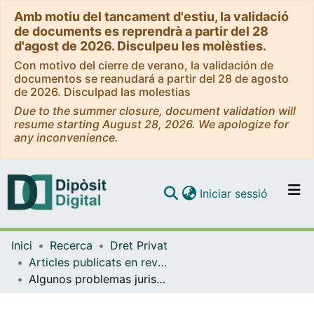
Amb motiu del tancament d'estiu, la validació
de documents es reprendrà a partir del 28
d'agost de 2026. Disculpeu les molèsties.
Con motivo del cierre de verano, la validación de
documentos se reanudará a partir del 28 de agosto
de 2026. Disculpad las molestias
Due to the summer closure, document validation will
resume starting August 28, 2026. We apologize for
any inconvenience.
(current)
Iniciar sessió
Comunitats i col·leccions
Inici
Recerca
Dret Privat
Navega per tot el DD
Articles publicats en revistes (Dret Privat)
Com publicar
Algunos problemas jurisprudenciales sobre el recibo de salarios
Contacte