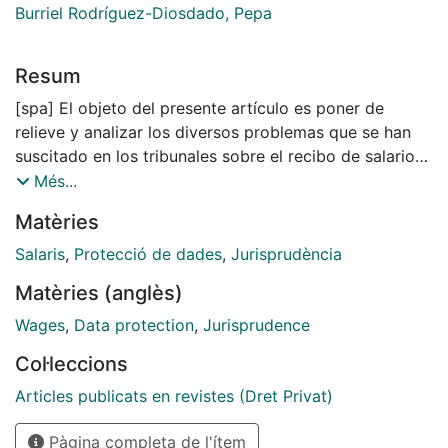
Burriel Rodríguez-Diosdado, Pepa
Resum
[spa] El objeto del presente artículo es poner de
relieve y analizar los diversos problemas que se han
suscitado en los tribunales sobre el recibo de salarios.
Extraemos de dichas cuestiones dos conclusiones
Més...
significativas a priori: la importancia del recibo de
Matèries
salarios como documento de prueba y la quiebra del
recibo de salarios en su soporte físico tradicional
Salaris
,
Protecció de dades
,
Jurisprudència
(papel).
Matèries (anglès)
[eng] The object of the present article is emphasize
and analyse the diverse problems that have been
Wages
,
Data protection
,
Jurisprudence
provoked in the courts on the payroll. We extract from
Col·leccions
the above mentioned questions two significant
conclusions to priori: the importance of the payroll like
Articles publicats en revistes (Dret Privat)
document of proof and the bankruptcy of the payroll
Pàgina completa de l'ítem
in his physical traditional support (paper(role)).