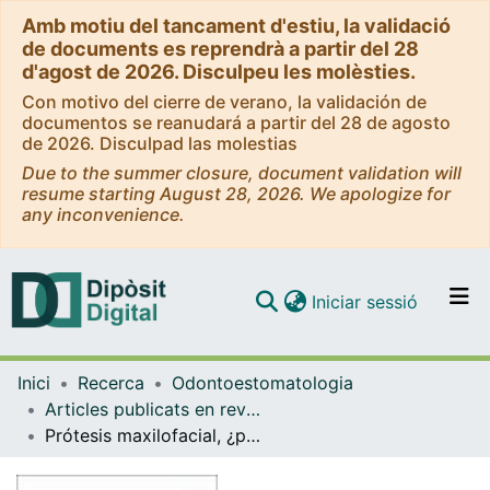
Amb motiu del tancament d'estiu, la validació
de documents es reprendrà a partir del 28
d'agost de 2026. Disculpeu les molèsties.
Con motivo del cierre de verano, la validación de
documentos se reanudará a partir del 28 de agosto
de 2026. Disculpad las molestias
Due to the summer closure, document validation will
resume starting August 28, 2026. We apologize for
any inconvenience.
(current)
Iniciar sessió
Comunitats i col·leccions
Inici
Recerca
Odontoestomatologia
Navega per tot el DD
Articles publicats en revistes (Odontoestomatologia)
Com publicar
Prótesis maxilofacial, ¿prótesis mixta, o combinada?
Contacte