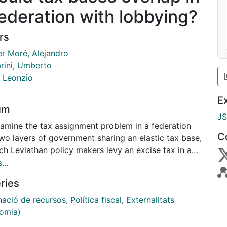
federation with lobbying?
rs
er Moré, Alejandro
rini, Umberto
, Leonzio
E
um
J
amine the tax assignment problem in a federation
C
wo layers of government sharing an elastic tax base,
ch Leviathan policy makers levy an excise tax in an
fectly competitive market and producers lobby for
...
te cuts. If the lobby of producers is very influential
ries
icy makers, we find that taxation by both layers of
nment might be optimal, provided that the market of
nació de recursos
,
Política fiscal
,
Externalitats
xed good is highly concentrated; otherwise, it is
omia)
l to assign the power to tax only to one level of