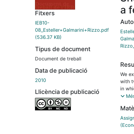
a 
Fitxers
Auto
IEB10-
08_Esteller+Galmarini+Rizzo.pdf
Estell
(536.37 KB)
Galma
Rizzo
Tipus de document
Document de treball
Res
Data de publicació
We ex
2010
with t
in whi
Llicència de publicació
imper
Més
tax ra
Matè
on pol
gover
Assig
the ta
(Econ
optima