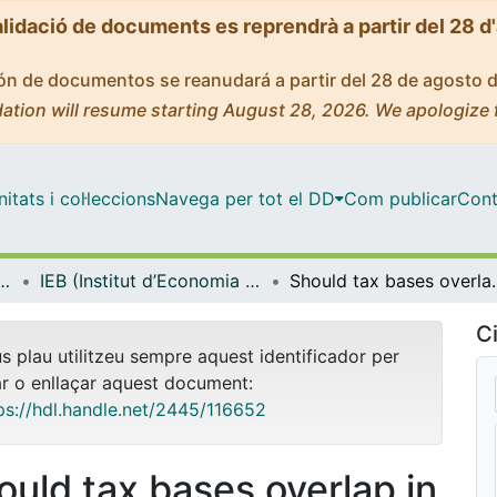
alidació de documents es reprendrà a partir del 28 d
ción de documentos se reanudará a partir del 28 de agosto 
ation will resume starting August 28, 2026. We apologize 
tats i col·leccions
Navega per tot el DD
Com publicar
Cont
ut d’Economia de Barcelona)
IEB (Institut d’Economia de Barcelona) – Working Papers
Should tax bases over
Ci
us plau utilitzeu sempre aquest identificador per
ar o enllaçar aquest document:
ps://hdl.handle.net/2445/116652
ould tax bases overlap in