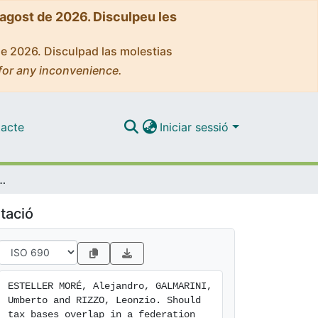
'agost de 2026. Disculpeu les
de 2026. Disculpad las molestias
for any inconvenience.
acte
Iniciar sessió
lap in a federation with lobbying?
tació
ESTELLER MORÉ, Alejandro, GALMARINI, 
Umberto and RIZZO, Leonzio. Should 
tax bases overlap in a federation 