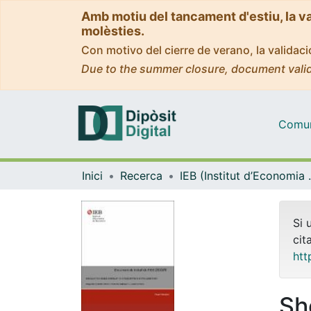
Amb motiu del tancament d'estiu, la v
molèsties.
Con motivo del cierre de verano, la valida
Due to the summer closure, document valid
Comuni
Inici
Recerca
IEB (Instit
Si 
cit
htt
Sh