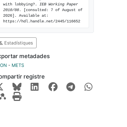
with lobbying?. 
IEB Working Paper 
2010/08
. [consulted: 7 of August of 
2026]. Available at: 
https://hdl.handle.net/2445/116652
Estadístiques
xportar metadades
SON
-
METS
ompartir registre