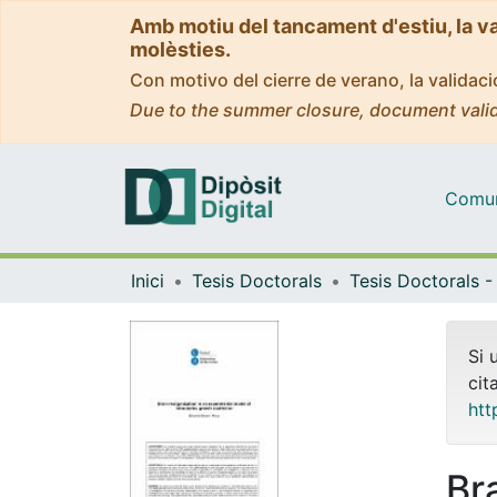
Amb motiu del tancament d'estiu, la v
molèsties.
Con motivo del cierre de verano, la valida
Due to the summer closure, document valid
Comuni
Inici
Tesis Doctorals
Si 
cit
htt
Br