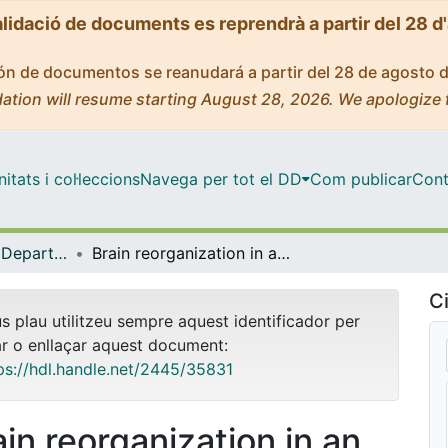
alidació de documents es reprendrà a partir del 28 d
ción de documentos se reanudará a partir del 28 de agosto 
ation will resume starting August 28, 2026. We apologize 
tats i col·leccions
Navega per tot el DD
Com publicar
Cont
Tesis Doctorals - Departament - Obstetrícia i Ginecologia, Pediatria i Radiologia i Medicina Física
Brain reorganization in an experimental model of intrauterine growth restriction
Ci
us plau utilitzeu sempre aquest identificador per
ar o enllaçar aquest document:
ps://hdl.handle.net/2445/35831
ain reorganization in an