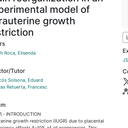
perimental model of
trauterine growth
triction
rs
E
ch Roca, Elisenda
J
ctor/Tutor
C
cós Solsona, Eduard
ras Retuerta, Francesc
um
 1.- INTRODUCTION
terine growth restriction (IUGR) due to placental
iciency affects 5-10% of all pregnancies. This