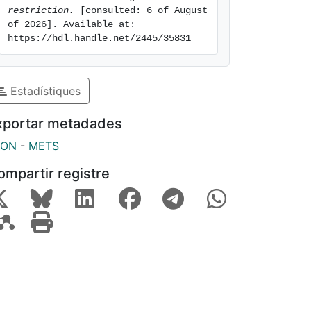
restriction.
 [consulted: 6 of August 
of 2026]. Available at: 
https://hdl.handle.net/2445/35831
Estadístiques
xportar metadades
SON
-
METS
ompartir registre