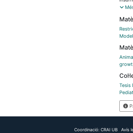
condit
Més
cognit
Matè
patho
neuro
Restri
The us
Model
unders
Matè
2.- O
Anima
To de
growt
rabbit
Col·
neuros
diseas
Tesis 
Pediat
3.- 
Pà
P1: C
undern
vesse
Coordinació:
CRAI UB
Avís l