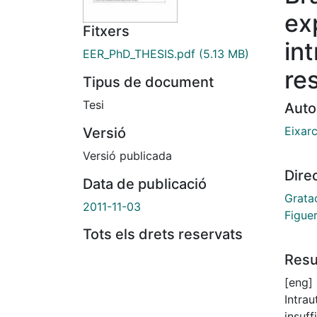
ex
Fitxers
in
EER_PhD_THESIS.pdf
(5.13 MB)
res
Tipus de document
Tesi
Auto
Eixar
Versió
Versió publicada
Dire
Data de publicació
Grata
2011-11-03
Figue
Tots els drets reservats
Res
[eng]
Intrau
insuff