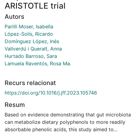
ARISTOTLE trial
Autors
Parilli Moser, Isabella
López-Solís, Ricardo
Domínguez López, Inés
Vallverdú i Queralt, Anna
Hurtado Barroso, Sara
Lamuela Raventós, Rosa Ma.
Recurs relacionat
https://doi.org/10.1016/j.jff.2023.105746
Resum
Based on evidence demonstrating that gut microbiota
can metabolize dietary polyphenols to more readily
absorbable phenolic acids, this study aimed to
evaluate the association of urinary microbial phenolic