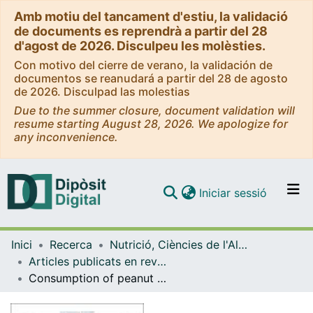
Amb motiu del tancament d'estiu, la validació
de documents es reprendrà a partir del 28
d'agost de 2026. Disculpeu les molèsties.
Con motivo del cierre de verano, la validación de
documentos se reanudará a partir del 28 de agosto
de 2026. Disculpad las molestias
Due to the summer closure, document validation will
resume starting August 28, 2026. We apologize for
any inconvenience.
(current)
Iniciar sessió
Comunitats i col·leccions
Inici
Recerca
Nutrició, Ciències de l'Alimentació i Gastronomia
Navega per tot el DD
Articles publicats en revistes (Nutrició, Ciències de l'Alimentació i Gastronomia)
Com publicar
Consumption of peanut products enhances the production of microbial phenolic metabolites related with memory and stress response: Results from the ARISTOTLE trial
Contacte