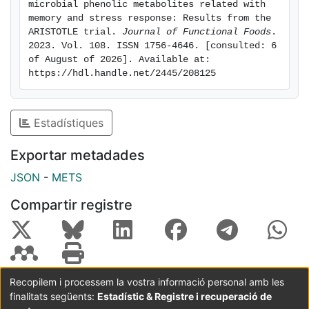
microbial phenolic metabolites related with 
memory and stress response: Results from the 
ARISTOTLE trial. 
Journal of Functional Foods
. 
2023. Vol. 108. ISSN 1756-4646. [consulted: 6 
of August of 2026]. Available at: 
https://hdl.handle.net/2445/208125
Estadístiques
Exportar metadades
JSON
-
METS
Compartir registre
Recopilem i processem la vostra informació personal amb les
finalitats següents:
Estadístic & Registre i recuperació de
Coordinació:
CRAI UB
Avís legal
Metadades
subjectes a: