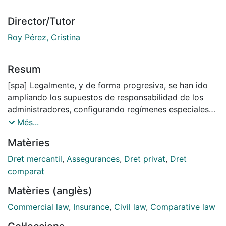
Director/Tutor
Roy Pérez, Cristina
Resum
[spa] Legalmente, y de forma progresiva, se han ido
ampliando los supuestos de responsabilidad de los
administradores, configurando regímenes especiales
tan relevantes como el de la responsabilidad por
Més...
déficit concursal, según el cual el juez del concurso,
Matèries
cuando así lo hayan solicitado la administración
concursal o los acreedores legitimados, puede
Dret mercantil
,
Assegurances
,
Dret privat
,
Dret
condenar a los administradores, liquidadores o
comparat
directores generales de la sociedad concursada a
Matèries (anglès)
responder por el perjuicio causado a los acreedores
de esta última, siempre y cuando el concurso haya
Commercial law
,
Insurance
,
Civil law
,
Comparative law
sido calificado como culpable y se haya abierto o