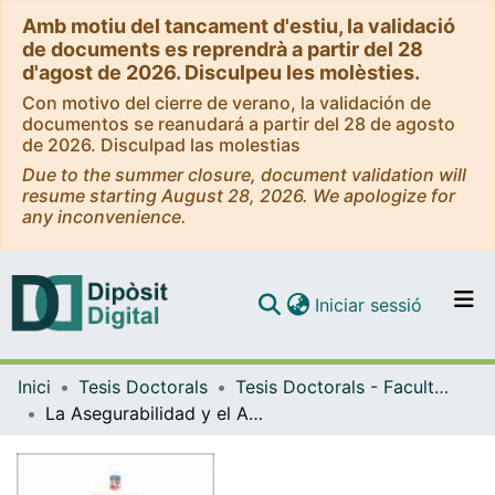
Amb motiu del tancament d'estiu, la validació
de documents es reprendrà a partir del 28
d'agost de 2026. Disculpeu les molèsties.
Con motivo del cierre de verano, la validación de
documentos se reanudará a partir del 28 de agosto
de 2026. Disculpad las molestias
Due to the summer closure, document validation will
resume starting August 28, 2026. We apologize for
any inconvenience.
(current)
Iniciar sessió
Comunitats i col·leccions
Inici
Tesis Doctorals
Tesis Doctorals - Facultat - Dret
Navega per tot el DD
La Asegurabilidad y el Aseguramiento de la responsabilidad por déficit concursal mediante el seguro de D&O
Com publicar
Contacte