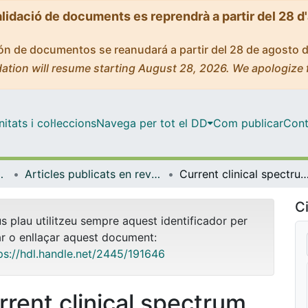
alidació de documents es reprendrà a partir del 28 d
ción de documentos se reanudará a partir del 28 de agosto 
ation will resume starting August 28, 2026. We apologize 
tats i col·leccions
Navega per tot el DD
Com publicar
Cont
de Bellvitge (IDIBELL)
Articles publicats en revistes (Institut d'lnvestigació Biomèdica de Bellvitge (IDIBELL))
Current clinical spectrum of common variable immunodeficiency in Spain: The multicentric nationwide GTEM
Ci
us plau utilitzeu sempre aquest identificador per
ar o enllaçar aquest document:
ps://hdl.handle.net/2445/191646
rrent clinical spectrum