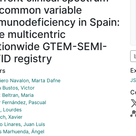
 common variable
munodeficiency in Spain:
e multicentric
tionwide GTEM-SEMI-
ID registry
E
rs
J
ero Navalon, Marta Dafne
 Bustos, Victor
C
 Beltran, Maria
r Fernández, Pascual
, Lourdes
ch, Xavier
lo Linares, Juan Luis
s Marhuenda, Ángel