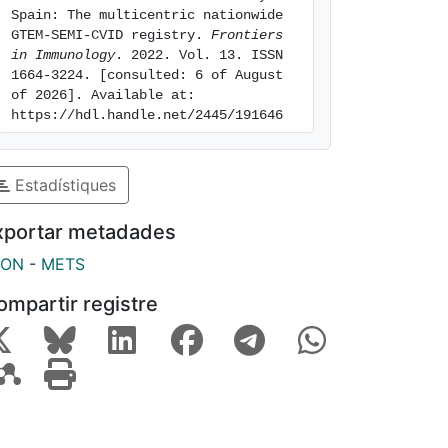
Spain: The multicentric nationwide 
GTEM-SEMI-CVID registry. 
Frontiers 
in Immunology
. 2022. Vol. 13. ISSN 
1664-3224. [consulted: 6 of August 
of 2026]. Available at: 
https://hdl.handle.net/2445/191646
Estadístiques
xportar metadades
SON
-
METS
ompartir registre