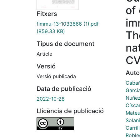
of
Fitxers
im
fimmu-13-1033666 (1).pdf
(859.33 KB)
Th
Tipus de document
na
Article
CV
Versió
Auto
Versió publicada
Cabañ
Data de publicació
Garcia
Nuñez
2022-10-28
Císca
Llicència de publicació
Mateu
Solani
Carril
Roble