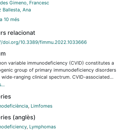
des Gimeno, Francesc
 Ballesta, Ana
a 10 més
rs relacionat
://doi.org/10.3389/fimmu.2022.1033666
um
n variable immunodeficiency (CVID) constitutes a
ogenic group of primary immunodeficiency disorders
a wide-ranging clinical spectrum. CVID-associated
nfectious morbidity constitutes a major challenge
...
ing a full understanding of its pathophysiology and
ries
inical importance and global variability, especially
ering the broad clinical, genetic, and regional
odeficiència
,
Limfomes
ogeneity of CVID disorders. This work aimed to
ries (anglès)
p a nationwide, multicenter, retrospective study
 3-year period describing epidemiological, clinical,
odeficiency
,
Lymphomas