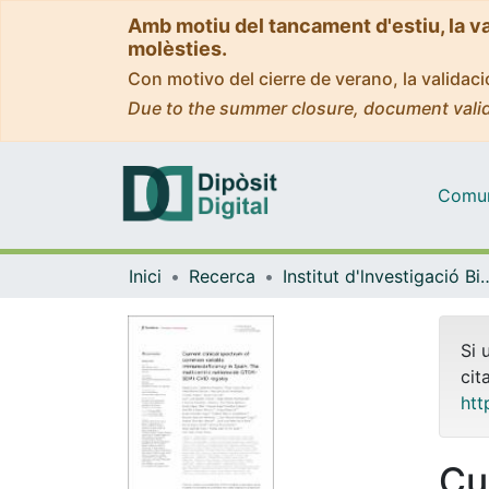
Amb motiu del tancament d'estiu, la v
molèsties.
Con motivo del cierre de verano, la valida
Due to the summer closure, document valid
Comuni
Inici
Recerca
Institut d'lnvestigació Biomèdica 
Si 
cit
htt
Cu