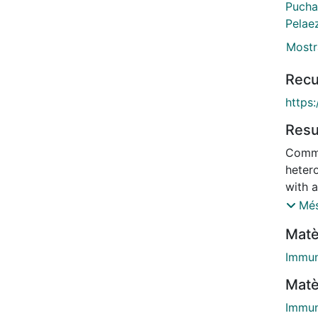
Pucha
Pelaez
Mostr
Recu
https
Res
Commo
heter
with 
non-i
Més
requir
Matè
its cl
consid
Immun
heter
Matè
develo
over a
Immun