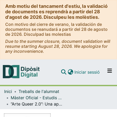
Amb motiu del tancament d'estiu, la validació
de documents es reprendrà a partir del 28
d'agost de 2026. Disculpeu les molèsties.
Con motivo del cierre de verano, la validación de
documentos se reanudará a partir del 28 de agosto
de 2026. Disculpad las molestias
Due to the summer closure, document validation will
resume starting August 28, 2026. We apologize for
any inconvenience.
(current)
Iniciar sessió
Comunitats i col·leccions
Inici
Treballs de l'alumnat
Navega per tot el DD
Màster Oficial - Estudis Avançats en Història de l'Art
Com publicar
“Arte Queer 2.0”: Una aproximación a las prácticas artísticas del post-internet desde una perspectiva de género
Contacte