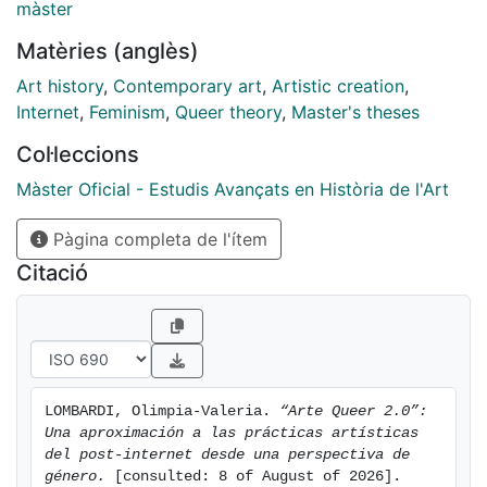
artísticas contemporáneas relacionadas con el
màster
movimiento post-internet, que van del arte 3D, a la
Matèries (anglès)
instalación, pasando por el arte biométrico y el arte
glitch.
Art history
,
Contemporary art
,
Artistic creation
,
Internet
,
Feminism
,
Queer theory
,
Master's theses
Col·leccions
Màster Oficial - Estudis Avançats en Història de l'Art
Pàgina completa de l'ítem
Citació
LOMBARDI, Olimpia-Valeria. 
“Arte Queer 2.0”: 
Una aproximación a las prácticas artísticas 
del post-internet desde una perspectiva de 
género.
 [consulted: 8 of August of 2026]. 