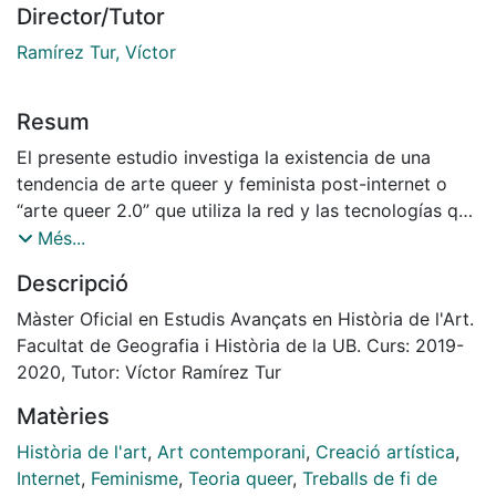
Director/Tutor
Ramírez Tur, Víctor
Resum
El presente estudio investiga la existencia de una
tendencia de arte queer y feminista post-internet o
“arte queer 2.0” que utiliza la red y las tecnologías que
gravitan alrededor de internet como fuente de
Més...
inspiración, medio de expresión artística y espacio de
Descripció
activismo. Mediante cuatro estudios de caso, este
trabajo explora el potencial subversivo de las nuevas
Màster Oficial en Estudis Avançats en Història de l'Art.
tecnologíaspara promover discursos post-género,
Facultat de Geografia i Història de la UB. Curs: 2019-
post-identitarios, post-corpóreos y post-humanos,
2020, Tutor: Víctor Ramírez Tur
explorando identidades alternativas y disidentes
Matèries
asícomo configuraciones corporales contra-
hegemónicas. La investigación recolecta y analiza a la
Història de l'art
,
Art contemporani
,
Creació artística
,
luz de las teorías queer y cyberfeministas, prácticas
Internet
,
Feminisme
,
Teoria queer
,
Treballs de fi de