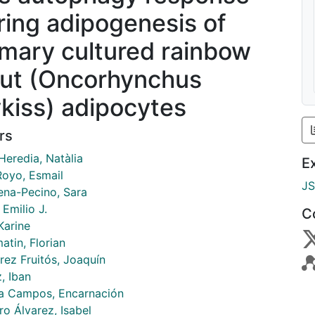
ring adipogenesis of
imary cultured rainbow
out (Oncorhynchus
kiss) adipocytes
rs
Heredia, Natàlia
E
Royo, Esmail
J
ena-Pecino, Sara
 Emilio J.
C
Karine
atin, Florian
rez Fruitós, Joaquín
z, Iban
la Campos, Encarnación
o Álvarez, Isabel