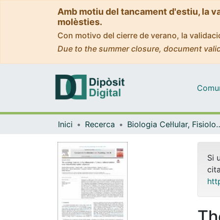
Amb motiu del tancament d'estiu, la v
molèsties.
Con motivo del cierre de verano, la valida
Due to the summer closure, document valid
Comuni
Inici
Recerca
Biologia Cel·lular, Fisiolo
Si 
cit
htt
Th