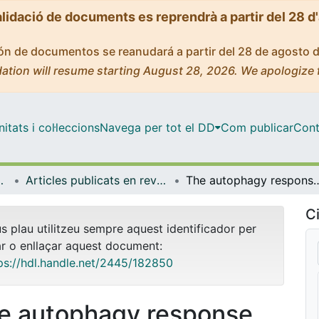
alidació de documents es reprendrà a partir del 28 d
ción de documentos se reanudará a partir del 28 de agosto 
ation will resume starting August 28, 2026. We apologize 
tats i col·leccions
Navega per tot el DD
Com publicar
Cont
gia i Immunologia
Articles publicats en revistes (Biologia Cel·lular, Fisiologia i Immunologia)
The autophagy response during adipogenesis of primary cultured rain
Ci
us plau utilitzeu sempre aquest identificador per
ar o enllaçar aquest document:
ps://hdl.handle.net/2445/182850
e autophagy response