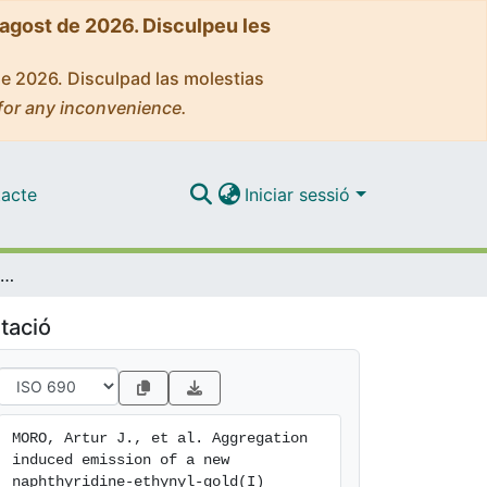
'agost de 2026. Disculpeu les
de 2026. Disculpad las molestias
for any inconvenience.
acte
Iniciar sessió
Aggregation induced emission of a new naphthyridine-ethynyl-gold(I) complex as a potential tool for sensing guanosine nucleotides in aqueous media
tació
MORO, Artur J., et al. Aggregation 
induced emission of a new 
naphthyridine-ethynyl-gold(I) 