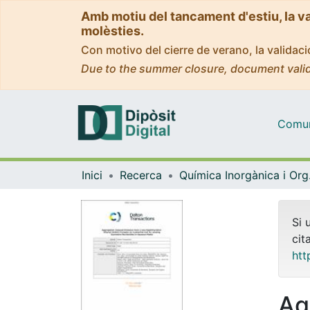
Amb motiu del tancament d'estiu, la v
molèsties.
Con motivo del cierre de verano, la valida
Due to the summer closure, document valid
Comuni
Inici
Recerca
Quím
Si 
cit
htt
Ag