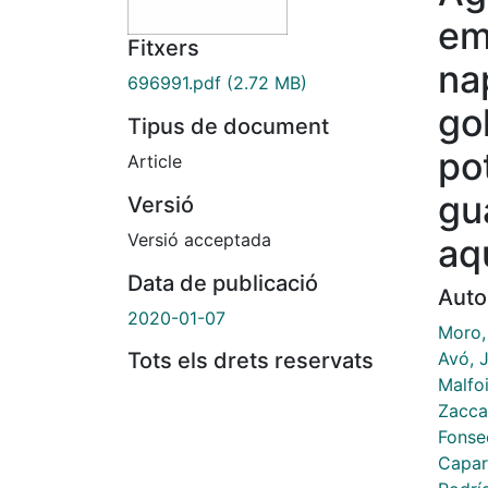
em
Fitxers
na
696991.pdf
(2.72 MB)
go
Tipus de document
po
Article
gu
Versió
Versió acceptada
aq
Data de publicació
Auto
2020-01-07
Moro, 
Avó, 
Tots els drets reservats
Malfo
Zacca
Fonse
Capar