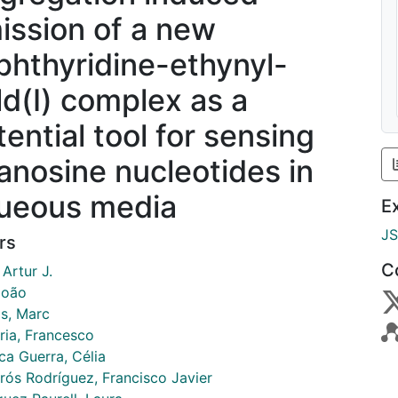
ission of a new
phthyridine-ethynyl-
ld(I) complex as a
tential tool for sensing
anosine nucleotides in
ueous media
E
J
rs
C
Artur J.
João
is, Marc
ria, Francesco
ca Guerra, Célia
rós Rodríguez, Francisco Javier