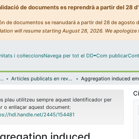
alidació de documents es reprendrà a partir del 28 d
ción de documentos se reanudará a partir del 28 de agosto 
ation will resume starting August 28, 2026. We apologize 
tats i col·leccions
Navega per tot el DD
Com publicar
Cont
ica Inorgànica i Orgànica
Articles publicats en revistes (Química Inorgànica i Orgànica)
Ci
us plau utilitzeu sempre aquest identificador per
ar o enllaçar aquest document:
ps://hdl.handle.net/2445/154481
gregation induced