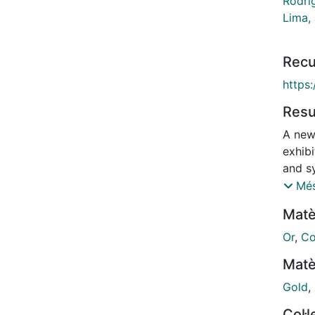
Rodríg
Lima,
Recu
https
Res
A new
exhib
and s
a cent
Més
Triaz
Matè
ethyny
its pa
Or
,
Co
acts a
Matè
and de
conce
Gold
,
by th
Col·