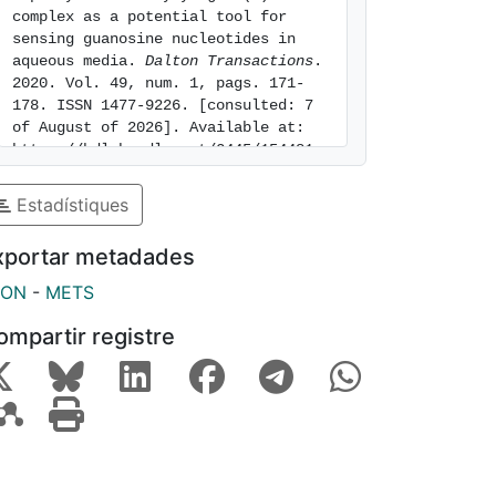
complex as a potential tool for 
sensing guanosine nucleotides in 
aqueous media. 
Dalton Transactions
. 
2020. Vol. 49, num. 1, pags. 171-
178. ISSN 1477-9226. [consulted: 7 
of August of 2026]. Available at: 
https://hdl.handle.net/2445/154481
Estadístiques
xportar metadades
SON
-
METS
ompartir registre