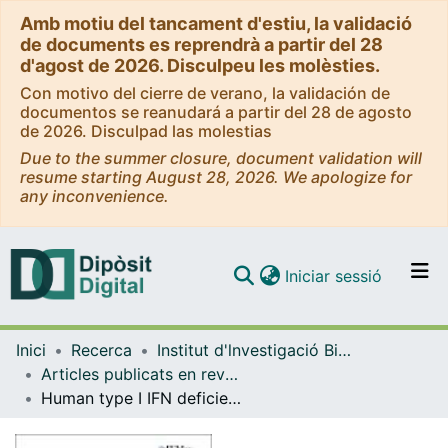
Amb motiu del tancament d'estiu, la validació
de documents es reprendrà a partir del 28
d'agost de 2026. Disculpeu les molèsties.
Con motivo del cierre de verano, la validación de
documentos se reanudará a partir del 28 de agosto
de 2026. Disculpad las molestias
Due to the summer closure, document validation will
resume starting August 28, 2026. We apologize for
any inconvenience.
(current)
Iniciar sessió
Comunitats i col·leccions
Inici
Recerca
Institut d'lnvestigació Biomèdica de Bellvitge (IDIBELL)
Navega per tot el DD
Articles publicats en revistes (Institut d'lnvestigació Biomèdica de Bellvitge (IDIBELL))
Com publicar
Human type I IFN deficiency does not impair B cell response to SARS-CoV-2 mRNA vaccination
Contacte