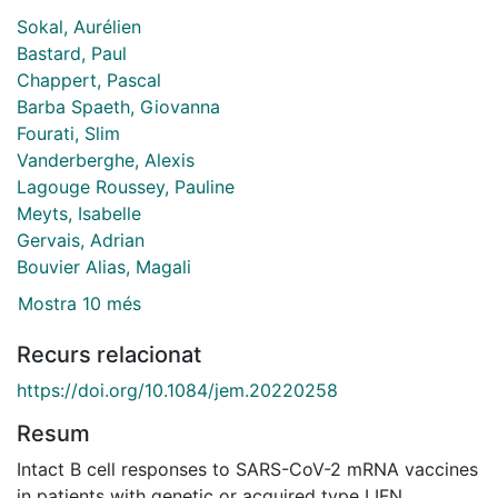
Sokal, Aurélien
Bastard, Paul
Chappert, Pascal
Barba Spaeth, Giovanna
Fourati, Slim
Vanderberghe, Alexis
Lagouge Roussey, Pauline
Meyts, Isabelle
Gervais, Adrian
Bouvier Alias, Magali
Mostra 10 més
Recurs relacionat
https://doi.org/10.1084/jem.20220258
Resum
Intact B cell responses to SARS-CoV-2 mRNA vaccines
in patients with genetic or acquired type I IFN