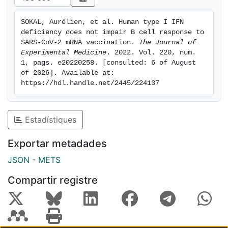
IgG serological response were also largely unaffected
by TLR7, IRF7, or IFNAR1 deficiencies up to 7 mo after
SOKAL, Aurélien, et al. Human type I IFN 
vaccination in all patients. These results suggest that
deficiency does not impair B cell response to 
induction of type I IFN is not required for efficient
SARS-CoV-2 mRNA vaccination. 
The Journal of 
generation of a humoral response against SARS-CoV-2
Experimental Medicine
. 2022. Vol. 220, num. 
1, pags. e20220258. [consulted: 6 of August 
by mRNA vaccines.
of 2026]. Available at: 
https://hdl.handle.net/2445/224137
Estadístiques
Exportar metadades
JSON
-
METS
Compartir registre