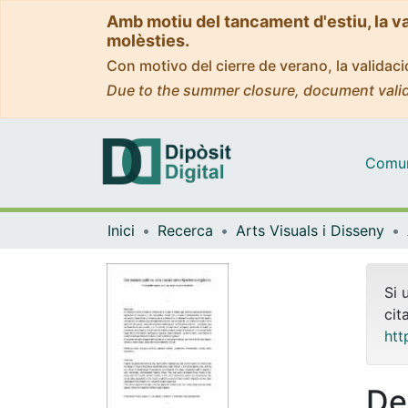
Amb motiu del tancament d'estiu, la v
molèsties.
Con motivo del cierre de verano, la valida
Due to the summer closure, document valid
Comuni
Inici
Recerca
Arts Visuals i Disseny
Si 
cit
htt
De