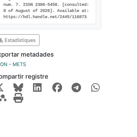
num. 7. ISSN 2386-5458. [consulted: 
8 of August of 2026]. Available at: 
https://hdl.handle.net/2445/116873
Estadístiques
xportar metadades
SON
-
METS
ompartir registre