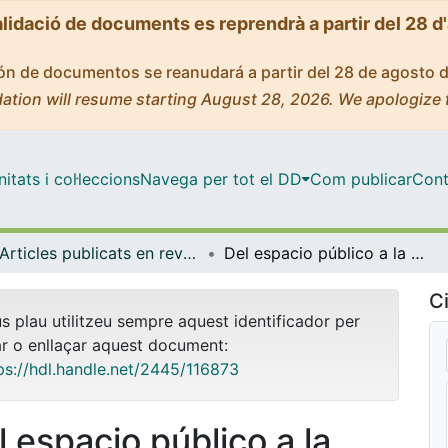
alidació de documents es reprendrà a partir del 28 d
ción de documentos se reanudará a partir del 28 de agosto 
ation will resume starting August 28, 2026. We apologize 
tats i col·leccions
Navega per tot el DD
Com publicar
Cont
Articles publicats en revistes (Arts Visuals i Disseny)
Del espacio público a la ciudad como hipertexto orgánico.
Ci
us plau utilitzeu sempre aquest identificador per
ar o enllaçar aquest document:
ps://hdl.handle.net/2445/116873
l espacio público a la