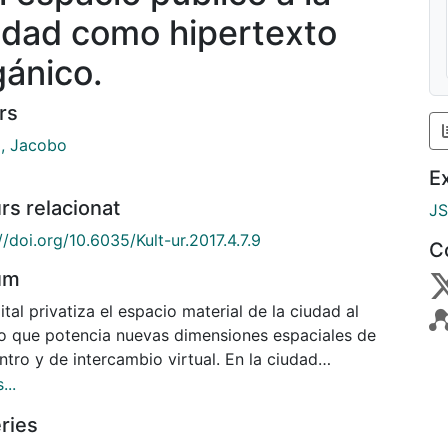
udad como hipertexto
gánico.
rs
i, Jacobo
E
rs relacionat
J
//doi.org/10.6035/Kult-ur.2017.4.7.9
C
um
ital privatiza el espacio material de la ciudad al
o que potencia nuevas dimensiones espaciales de
tro y de intercambio virtual. En la ciudad
mporánea se conjugan encuentros presenciales y
...
les que se anudan entre sí, alterando nuestra noción
ries
pacio compartido. Un espacio que se fragmenta a la