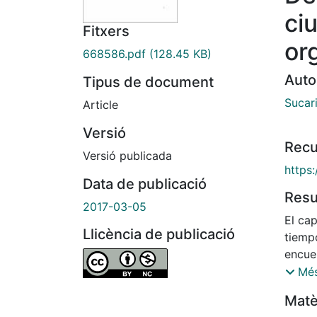
ci
Fitxers
or
668586.pdf
(128.45 KB)
Auto
Tipus de document
Sucar
Article
Versió
Recu
Versió publicada
https:
Data de publicació
Res
2017-03-05
El cap
Llicència de publicació
tiemp
encuen
conte
Més
virtua
Matè
de es