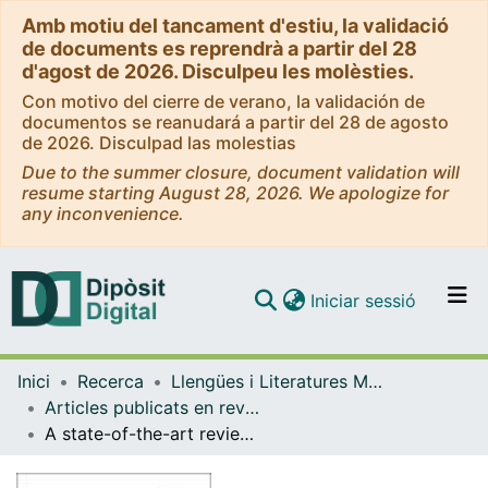
Amb motiu del tancament d'estiu, la validació
de documents es reprendrà a partir del 28
d'agost de 2026. Disculpeu les molèsties.
Con motivo del cierre de verano, la validación de
documentos se reanudará a partir del 28 de agosto
de 2026. Disculpad las molestias
Due to the summer closure, document validation will
resume starting August 28, 2026. We apologize for
any inconvenience.
(current)
Iniciar sessió
Comunitats i col·leccions
Inici
Recerca
Llengües i Literatures Modernes i Estudis Anglesos
Navega per tot el DD
Articles publicats en revistes (Llengües i Literatures Modernes i Estudis Anglesos)
Com publicar
A state-of-the-art review of distribution-of-practice effects on L2 learning
Contacte