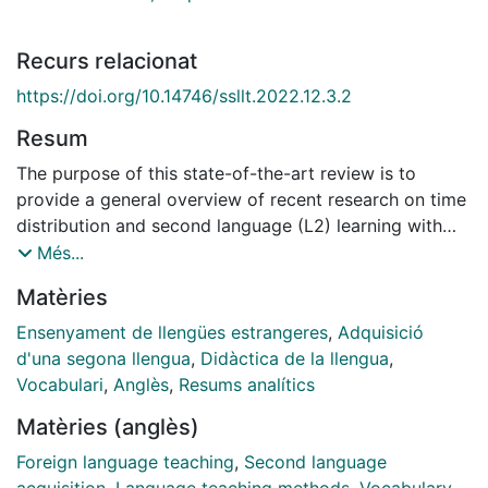
Recurs relacionat
https://doi.org/10.14746/ssllt.2022.12.3.2
Resum
The purpose of this state-of-the-art review is to
provide a general overview of recent research on time
distribution and second language (L2) learning with
special implications for classroom settings. Several
Més...
studies have been performed to examine how to best
Matèries
distribute the hours of L2 practice to maximize
learning by comparing conditions that promote
Ensenyament de llengües estrangeres
,
Adquisició
intensive exposure versus others in which L2 input or
d'una segona llengua
,
Didàctica de la llengua
,
instruction is more widely spaced. Findings from these
Vocabulari
,
Anglès
,
Resums analítics
studies are relevant not only for practical purposes
Matèries (anglès)
but also for theory development. This review provides
a summary of recent studies as well as suggestions for
Foreign language teaching
,
Second language
pedagogical practice. Additionally, it identifies areas