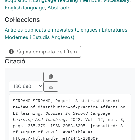
acquisition
,
Language teaching methods
,
Vocabulary
,
for future research concerning the effect of time
English language
,
Abstracts
distribution on L2 learning.
Col·leccions
Articles publicats en revistes (Llengües i Literatures
Modernes i Estudis Anglesos)
Pàgina completa de l'ítem
Citació
SERRANO SERRANO, Raquel. A state-of-the-art 
review of distribution-of-practice effects on 
L2 learning. 
Studies In Second Language 
Learning And Teaching
. 2022. Vol. 12, num. 3, 
pags. 355-379. ISSN 2083-5205. [consulted: 8 
of August of 2026]. Available at: 
https://hdl.handle.net/2445/189809