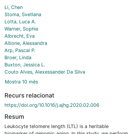
Li, Chen
Stoma, Svetlana
Lotta, Luca A.
Warner, Sophie
Albrecht, Eva
Allione, Alessandra
Arp, Pascal P.
Broer, Linda
Buxton, Jessica L.
Couto Alves, Alexessander Da Silva
Mostra 10 més
Recurs relacionat
https://doi.org/10.1016/j.ajhg.2020.02.006
Resum
Leukocyte telomere length (LTL) is a heritable
biomarker of genomic aging. In this study, we perform