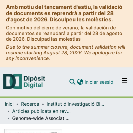
Amb motiu del tancament d'estiu, la validació
de documents es reprendrà a partir del 28
d'agost de 2026. Disculpeu les molèsties.
Con motivo del cierre de verano, la validación de
documentos se reanudará a partir del 28 de agosto
de 2026. Disculpad las molestias
Due to the summer closure, document validation will
resume starting August 28, 2026. We apologize for
any inconvenience.
(current)
Iniciar sessió
Comunitats i col·leccions
Inici
Recerca
Institut d'lnvestigació Biomèdica de Bellvitge (IDIBELL)
Navega per tot el DD
Articles publicats en revistes (Institut d'lnvestigació Biomèdica de Bellvitge (IDIBELL))
Com publicar
Genome-wide Association Analysis in Humans Links Nucleotide Metabolism to Leukocyte Telomere Length
Contacte