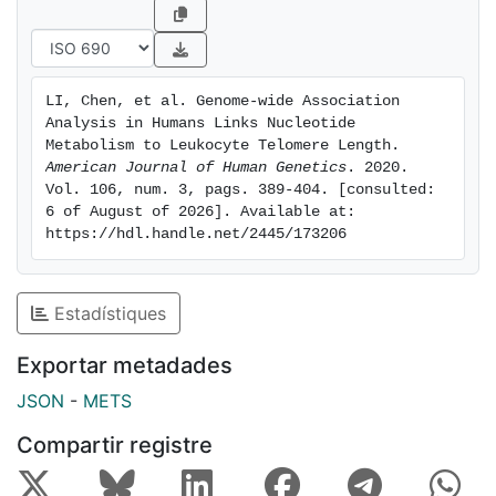
cancer types. Our findings substantially expand
current knowledge on genes that regulate LTL and
their impact on human health and disease.
LI, Chen, et al. Genome-wide Association 
Analysis in Humans Links Nucleotide 
Metabolism to Leukocyte Telomere Length. 
American Journal of Human Genetics
. 2020. 
Vol. 106, num. 3, pags. 389-404. [consulted: 
6 of August of 2026]. Available at: 
https://hdl.handle.net/2445/173206
Estadístiques
Exportar metadades
JSON
-
METS
Compartir registre