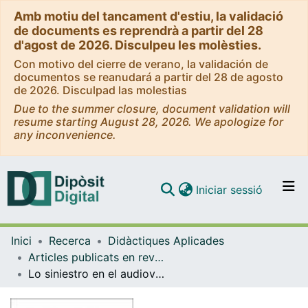
Amb motiu del tancament d'estiu, la validació
de documents es reprendrà a partir del 28
d'agost de 2026. Disculpeu les molèsties.
Con motivo del cierre de verano, la validación de
documentos se reanudará a partir del 28 de agosto
de 2026. Disculpad las molestias
Due to the summer closure, document validation will
resume starting August 28, 2026. We apologize for
any inconvenience.
(current)
Iniciar sessió
Comunitats i col·leccions
Inici
Recerca
Didàctiques Aplicades
Navega per tot el DD
Articles publicats en revistes (Didàctiques Aplicades)
Com publicar
Lo siniestro en el audiovisual: Caracterizaciones sonoras
Contacte