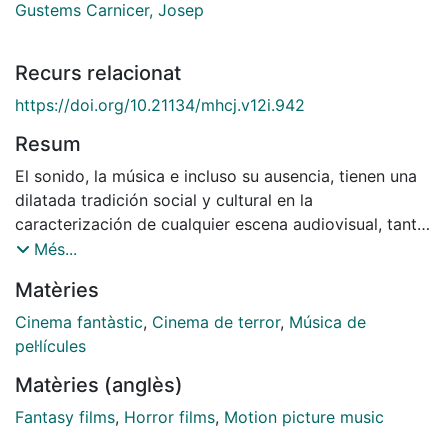
Gustems Carnicer, Josep
Recurs relacionat
https://doi.org/10.21134/mhcj.v12i.942
Resum
El sonido, la música e incluso su ausencia, tienen una
dilatada tradición social y cultural en la
caracterización de cualquier escena audiovisual, tanto
en la trama argumental como en los personajes
Més...
centrales de cada escena. En este sentido, las
Matèries
emociones de los espectadores son reforzadas y
manipuladas a gusto del director gracias al sonido.
Cinema fantàstic
,
Cinema de terror
,
Música de
Además, su uso en los audiovisuales ha ido parejo a la
pel·lícules
aceptación social del mal y la fealdad en sus múltiples
Matèries (anglès)
facetas en los productos estéticos del siglo XX y XXI y
la evolución que estos han tenido. El objetivo de este
Fantasy films
,
Horror films
,
Motion picture music
artículo es hacer un repaso de los principales recursos