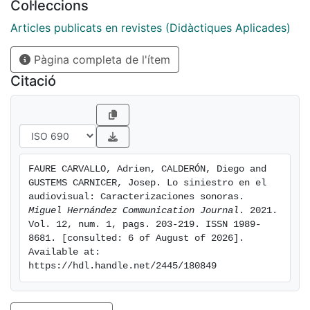
Col·leccions
sonoros y musicales empleados en la caracterización
del mal, ya sea en forma de conflicto, personaje o
Articles publicats en revistes (Didàctiques Aplicades)
sentimiento. Para ello se ha aplicado una metodología
Pàgina completa de l'ítem
descriptiva mediante un análisis sonoro de multitud de
ejemplos audiovisuales de las últimas décadas. Los
Citació
resultados obtenidos permiten distinguir evoluciones
estéticas, tendencias y perfiles sonoros de lo siniestro,
según el target al que pueda estar destinado el
producto audiovisual.
FAURE CARVALLO, Adrien, CALDERÓN, Diego and 
GUSTEMS CARNICER, Josep. Lo siniestro en el 
audiovisual: Caracterizaciones sonoras. 
Miguel Hernández Communication Journal
. 2021. 
Vol. 12, num. 1, pags. 203-219. ISSN 1989-
8681. [consulted: 6 of August of 2026]. 
Available at: 
https://hdl.handle.net/2445/180849