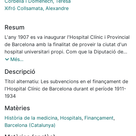
Corbella i Domenech, Teresa
Xifró Collsamata, Alexandre
Resum
L'any 1907 es va inaugurar l'Hospital Clínic i Provincial
de Barcelona amb la finalitat de proveir la ciutat d'un
hospital universitari propi. Com que la Diputació de
Barcelona va aprofitar el nou centre per a complir amb
Més...
l'obligació legal de disposar d'un hospital provincial, el
Descripció
Clínic es va dedicar ja des dels seus inicis a la
beneficència. A més, atenia malalts traumàtics de
Títol alternatiu: Les subvencions en el finançament de
Barcelona. Tot plegat va fer que ben aviat aparegués
l'Hospital Clínic de Barcelona durant el període 1911-
com un gran bé per a una ciutat que en aquells temps
1934
només comptava amb una altra gran institució
Matèries
hospitalària, el vell Hospital de la Santa Creu,
posteriorment l'Hospital de Sant Pau. Així, d'acord
Història de la medicina
,
Hospitals
,
Finançament
,
amb les seves funcions, el Clínic estava subvencionat
Barcelona (Catalunya)
per les Administracions Central, Provincial i Municipal,