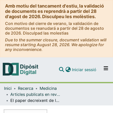
Amb motiu del tancament d'estiu, la validació
de documents es reprendrà a partir del 28
d'agost de 2026. Disculpeu les molèsties.
Con motivo del cierre de verano, la validación de
documentos se reanudará a partir del 28 de agosto
de 2026. Disculpad las molestias
Due to the summer closure, document validation will
resume starting August 28, 2026. We apologize for
any inconvenience.
(current)
Iniciar sessió
Comunitats i col·leccions
Inici
Recerca
Medicina
Navega per tot el DD
Articles publicats en revistes (Medicina)
Com publicar
El paper decreixent de les subvencions oficials en el finançament de l'Hospital Clínic de Barcelona en el període 1909-1934
Contacte