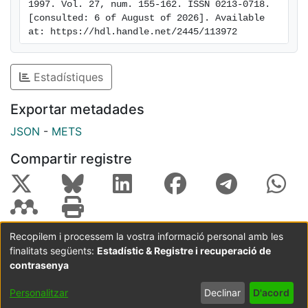
1997. Vol. 27, num. 155-162. ISSN 0213-0718. 
[consulted: 6 of August of 2026]. Available 
at: https://hdl.handle.net/2445/113972
Estadístiques
Exportar metadades
JSON
-
METS
Compartir registre
Recopilem i processem la vostra informació personal amb les
finalitats següents:
Estadístic & Registre i recuperació de
Coordinació:
CRAI UB
Avís legal
Metadades
subjectes a:
contrasenya
Configuració
Política de
Acord
Personalitzar
Declinar
D'acord
de cookies
privadesa
d'usuari
final