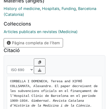
Matèries (anglès)
i a més obtenia altres ingressos rellevants a través de
donacions particulars i dels ingressos generats per la
History of medicine
,
Hospitals
,
Funding
,
Barcelona
pròpia activitat assistencial.
(Catalonia)
Col·leccions
Articles publicats en revistes (Medicina)
Pàgina completa de l'ítem
Citació
CORBELLA I DOMENECH, Teresa and XIFRÓ 
COLLSAMATA, Alexandre. El paper decreixent de 
les subvencions oficials en el finançament de 
l'Hospital Clínic de Barcelona en el període 
1909-1934. 
Gimbernat. Revista Catalana 
d'Història de la Medicina i de la Ciència
. 