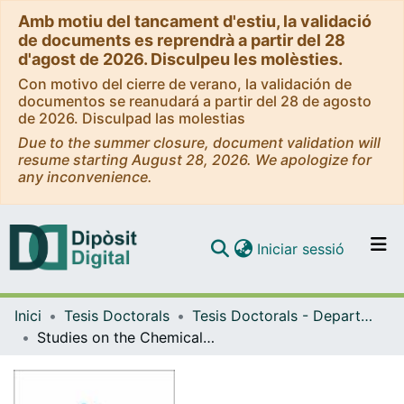
Amb motiu del tancament d'estiu, la validació
de documents es reprendrà a partir del 28
d'agost de 2026. Disculpeu les molèsties.
Con motivo del cierre de verano, la validación de
documentos se reanudará a partir del 28 de agosto
de 2026. Disculpad las molestias
Due to the summer closure, document validation will
resume starting August 28, 2026. We apologize for
any inconvenience.
(current)
Iniciar sessió
Comunitats i col·leccions
Inici
Tesis Doctorals
Tesis Doctorals - Departament - Química Orgànica
Navega per tot el DD
Studies on the Chemical Modulation of Neuroprotective Agents Related to CR-6 Addressed to Improve the Delivery through the Blood-Brain Barrier
Com publicar
Contacte