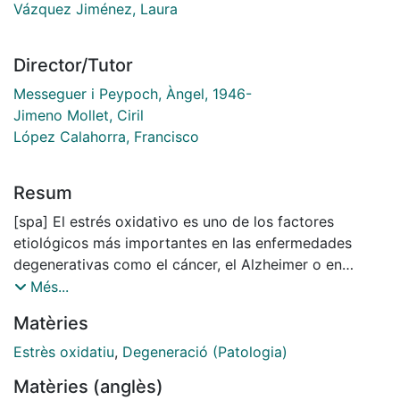
Vázquez Jiménez, Laura
Director/Tutor
Messeguer i Peypoch, Àngel, 1946-
Jimeno Mollet, Ciril
López Calahorra, Francisco
Resum
[spa] El estrés oxidativo es uno de los factores
etiológicos más importantes en las enfermedades
degenerativas como el cáncer, el Alzheimer o en
episodios de isquemia. Durante estos procesos, se
Més...
generan especies reactivas de oxigeno (ROS) y de
Matèries
nitrógeno (RNS) que provocan modificaciones de las
biomoléculas como los lípidos, las proteínas y el ADN.
Estrès oxidatiu
,
Degeneració (Patologia)
El uso de agentes antioxidantes y neuroprotectores
Matèries (anglès)
ayudan a reducir los efectos lesivos que el estrés