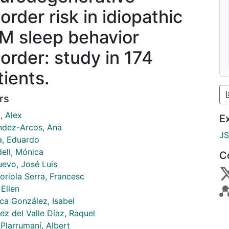
order risk in idiopathic
M sleep behavior
sorder: study in 174
tients.
rs
, Alex
E
ndez-Arcos, Ana
J
a, Eduardo
dell, Mónica
C
uevo, José Luis
oriola Serra, Francesc
 Ellen
eca González, Isabel
ez del Valle Díaz, Raquel
Plarrumaní, Albert