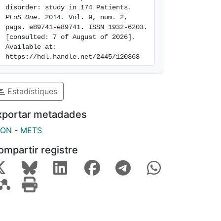
disorder: study in 174 Patients. 
PLoS One
. 2014. Vol. 9, num. 2, 
pags. e89741-e89741. ISSN 1932-6203. 
[consulted: 7 of August of 2026]. 
Available at: 
https://hdl.handle.net/2445/120368
Estadístiques
xportar metadades
SON
-
METS
ompartir registre