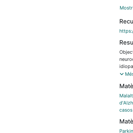
Mostr
Recu
https:
Res
Object
neuro
idiop
with 
Més
metho
Matè
defin
conse
Malal
our t
d'Alz
and J
casos
with 
Matè
median
neuro
Parki