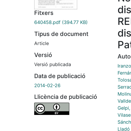
dis
Fitxers
RE
640458.pdf
(394.77 KB)
di
Tipus de document
Pa
Article
Versió
Auto
Versió publicada
Iranzo
Ferná
Data de publicació
Tolos
2014-02-26
Serra
Molin
Llicència de publicació
Vallde
Gelpi,
Vilas
Sánch
Lladó 