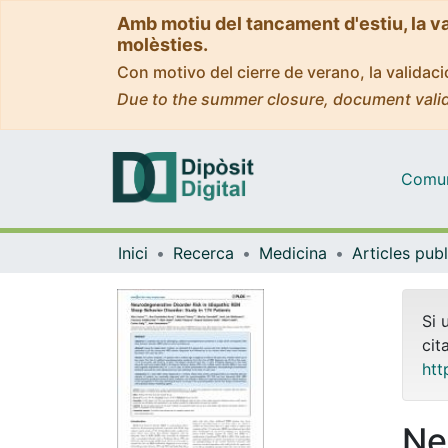
Amb motiu del tancament d'estiu, la v
molèsties.
Con motivo del cierre de verano, la valida
Due to the summer closure, document valid
Comuni
Inici
Recerca
Medicina
Si 
cit
htt
Ne