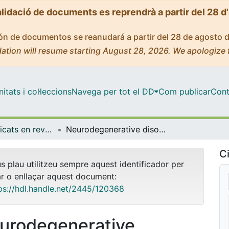
alidació de documents es reprendrà a partir del 28 d
ción de documentos se reanudará a partir del 28 de agosto 
ation will resume starting August 28, 2026. We apologize 
tats i col·leccions
Navega per tot el DD
Com publicar
Cont
Articles publicats en revistes (Medicina)
Neurodegenerative disorder risk in idiopathic REM sleep behavior disorder: study in 174 Patients.
Ci
us plau utilitzeu sempre aquest identificador per
ar o enllaçar aquest document:
ps://hdl.handle.net/2445/120368
urodegenerative