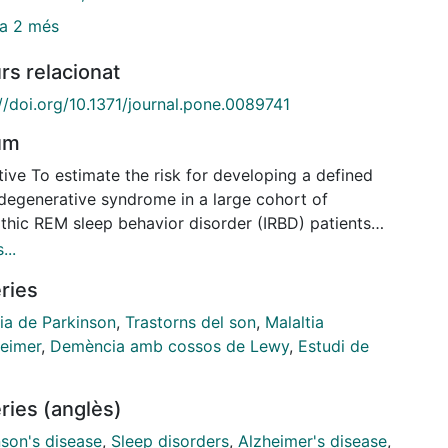
a 2 més
rs relacionat
//doi.org/10.1371/journal.pone.0089741
um
ive To estimate the risk for developing a defined
degenerative syndrome in a large cohort of
athic REM sleep behavior disorder (IRBD) patients
long follow-up. Methods Using the Kaplan-Meier
...
d, we estimated the disease-free survival rate from
ries
ed neurodegenerative syndromes in all the
cutive IRBD patients diagnosed and followed-up in
tia de Parkinson
,
Trastorns del son
,
Malaltia
ertiary referal sleep center between November 1991
heimer
,
Demència amb cossos de Lewy
,
Estudi de
uly 2013. Results The cohort comprises 174 patients
a median age at diagnosis of IRBD of 69 years and a
ries (anglès)
 follow-up of four years. The risk of a defined
degenerative syndrome from the time of IRBD
nson's disease
,
Sleep disorders
,
Alzheimer's disease
,