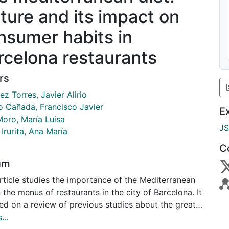
lture and its impact on
nsumer habits in
rcelona restaurants
rs
z Torres, Javier Alirio
o Cañada, Francisco Javier
E
Moro, María Luisa
J
 Irurita, Ana María
C
um
rticle studies the importance of the Mediterranean
n the menus of restaurants in the city of Barcelona. It
ed on a review of previous studies about the great
nce of the Mediterranean culture on daily aspects
...
as food. A qualitative study was conducted and a