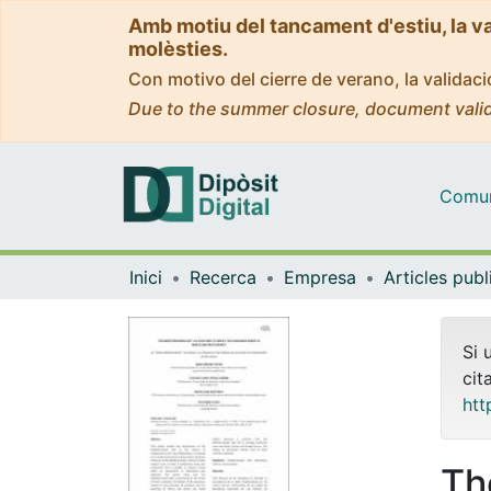
Amb motiu del tancament d'estiu, la v
molèsties.
Con motivo del cierre de verano, la valida
Due to the summer closure, document valid
Comuni
Inici
Recerca
Empresa
Si 
cit
htt
Th