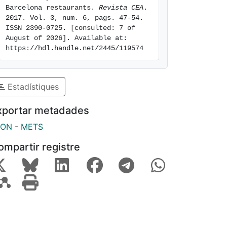
Barcelona restaurants. 
Revista CEA
. 
2017. Vol. 3, num. 6, pags. 47-54. 
ISSN 2390-0725. [consulted: 7 of 
August of 2026]. Available at: 
https://hdl.handle.net/2445/119574
Estadístiques
xportar metadades
SON
-
METS
ompartir registre