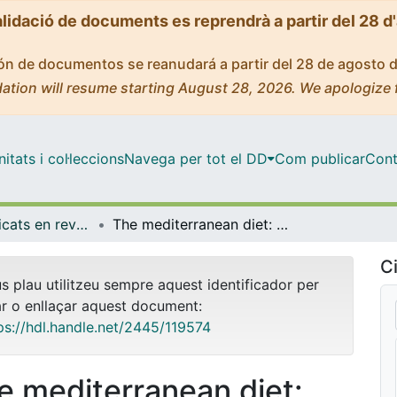
alidació de documents es reprendrà a partir del 28 d
ción de documentos se reanudará a partir del 28 de agosto 
ation will resume starting August 28, 2026. We apologize 
tats i col·leccions
Navega per tot el DD
Com publicar
Cont
Articles publicats en revistes (Empresa)
The mediterranean diet: culture and its impact on consumer habits in Barcelona restaurants
Ci
us plau utilitzeu sempre aquest identificador per
ar o enllaçar aquest document:
ps://hdl.handle.net/2445/119574
e mediterranean diet: