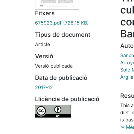
cu
Fitxers
co
675923.pdf
(728.15 KB)
Ba
Tipus de document
Article
Auto
Sánche
Versió
Arroy
Versió publicada
Solé 
Argila
Data de publicació
2017-12
Res
Llicència de publicació
This a
diet i
is bas
influe
Més
such 