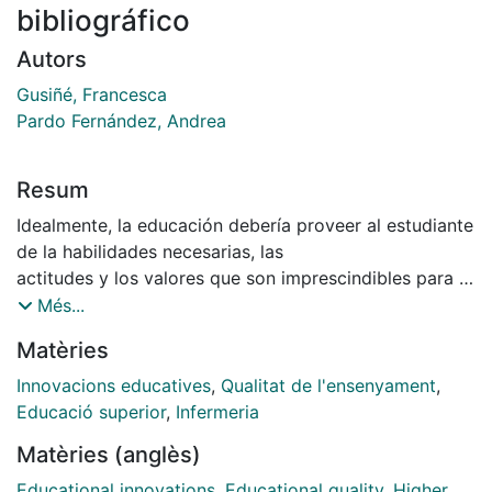
bibliográfico
Autors
Gusiñé, Francesca
Pardo Fernández, Andrea
Resum
Idealmente, la educación debería proveer al estudiante
de la habilidades necesarias, las
actitudes y los valores que son imprescindibles para el
mundo laboral. Los cambios que deben producirse en
Més...
los planes de estudio del País para incorporarnos a la
Matèries
Comunidad Europea, presentan serias inquietudes
frente a situaciones que ya actualmente no
Innovacions educatives
,
Qualitat de l'ensenyament
,
controlamos demasiado y podrían modificarse. Para
Educació superior
,
Infermeria
buscar soluciones previas, hemos realizado un análisis
Matèries (anglès)
bibliográfico exhaustivo para identificar qué
problemas son comunes con el resto de escuelas,
Educational innovations
,
Educational quality
,
Higher