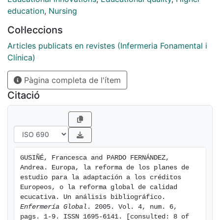
específicos nuestros y si se
education
,
Nursing
han encontrado soluciones, intentar aplicarlas en
Col·leccions
nuestro medio ante el cambio que se nos
avecina
Articles publicats en revistes (Infermeria Fonamental i
Clínica)
Pàgina completa de l'ítem
Citació
GUSIÑÉ, Francesca and PARDO FERNÁNDEZ, 
Andrea. Europa, la reforma de los planes de 
estudio para la adaptación a los créditos 
Europeos, o la reforma global de calidad 
ecucativa. Un análisis bibliográfico. 
Enfermería Global
. 2005. Vol. 4, num. 6, 
pags. 1-9. ISSN 1695-6141. [consulted: 8 of 