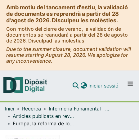
Amb motiu del tancament d'estiu, la validació
de documents es reprendrà a partir del 28
d'agost de 2026. Disculpeu les molèsties.
Con motivo del cierre de verano, la validación de
documentos se reanudará a partir del 28 de agosto
de 2026. Disculpad las molestias
Due to the summer closure, document validation will
resume starting August 28, 2026. We apologize for
any inconvenience.
(current)
Iniciar sessió
Comunitats i col·leccions
Inici
Recerca
Infermeria Fonamental i Clínica
Navega per tot el DD
Articles publicats en revistes (Infermeria Fonamental i Clínica)
Com publicar
Europa, la reforma de los planes de estudio para la adaptación a los créditos Europeos, o la reforma global de calidad ecucativa. Un análisis bibliográfico
Contacte