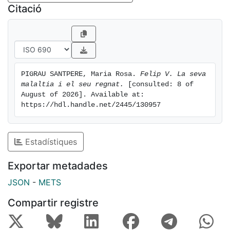
as a specific diagnostic condition. This
Citació
interdisciplinary thesis, drawing on both history and
medicine, contextualise the principal episodes of the
King’s illness tracing his psychiatric history, through
diplomatic correspondence and other contemporary
resources. Based on the DSM-5 (Diagnostic and
PIGRAU SANTPERE, Maria Rosa. 
Felip V. La seva 
Statistical Manual of Mental Disorders, 5th Edition) the
malaltia i el seu regnat.
 [consulted: 8 of 
thesis presents a presumptive diagnosis of Philip’s
August of 2026]. Available at: 
mental condition, which inevitably had an impact on
https://hdl.handle.net/2445/130957
his entire reign (1701-1746)
Estadístiques
Exportar metadades
JSON
-
METS
Compartir registre