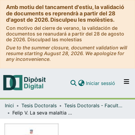
Amb motiu del tancament d'estiu, la validació
de documents es reprendrà a partir del 28
d'agost de 2026. Disculpeu les molèsties.
Con motivo del cierre de verano, la validación de
documentos se reanudará a partir del 28 de agosto
de 2026. Disculpad las molestias
Due to the summer closure, document validation will
resume starting August 28, 2026. We apologize for
any inconvenience.
(current)
Iniciar sessió
Comunitats i col·leccions
Inici
Tesis Doctorals
Tesis Doctorals - Facultat - Geografia i Història
Navega per tot el DD
Felip V. La seva malaltia i el seu regnat
Com publicar
Contacte