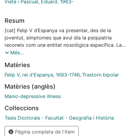
Vieta i Pascual, Eduard, 1963-
Resum
[cat] Felip V d’Espanya va presentar, des de la
joventut, símptomes que avui dia la psiquiatria
reconeix com una entitat nosològica específica. La
present tesi, interdisciplinària història i medicina,
Més...
contextualitza en el seu moment històric els episodis
Matèries
més significatius de la malaltia d’aquest rei, alhora que
elabora la seva historia psiquiàtrica, a partir de
Felip V, rei d'Espanya, 1683-1746
,
Trastorn bipolar
correspondència diplomàtica i altres testimonis
Matèries (anglès)
coetanis. Es basa en el DSM-5 (Manual Diagnòstic i
Estadístic dels Trastorns Mentals, 5th Edició) per
Manic-depressive illness
emetre un diagnòstic de presumpció del trastorn
Col·leccions
mental que, de manera inevitable, va condicionar el
seu regnat (1701-1746)
Tesis Doctorals - Facultat - Geografia i Història
[eng] From the time of his youth, Philip V of Spain
Pàgina completa de l'ítem
displayed symptoms which psychiatry now recognises