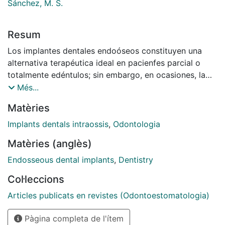
Sánchez, M. S.
Resum
Los implantes dentales endoóseos constituyen una
alternativa terapéutica ideal en pacienfes parcial o
totalmente edéntulos; sin embargo, en ocasiones, la
atrofia ósea generalizada o localizada contraindica el
Més...
tratamiento, siendo necesario realizar un aumento de
Matèries
cresta alveolar que permita, bien simultáneamente o
deforma diferida, la adecuada rehabilitación
Implants dentals intraossis
,
Odontologia
implantológica. En el presente trabajo, hacemos una
Matèries (anglès)
revisión de las distintas técnicas y materiales
utilizados actualmente en implantología, para mejorar
Endosseous dental implants
,
Dentistry
las condiciones de recepción de los implantes, en
Col·leccions
presencia de defectos óseos.
Articles publicats en revistes (Odontoestomatologia)
Pàgina completa de l'ítem