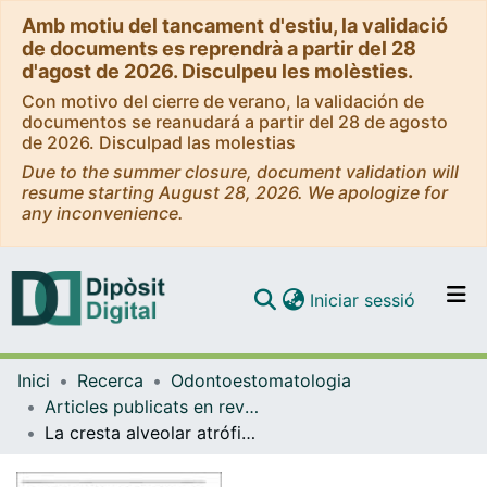
Amb motiu del tancament d'estiu, la validació
de documents es reprendrà a partir del 28
d'agost de 2026. Disculpeu les molèsties.
Con motivo del cierre de verano, la validación de
documentos se reanudará a partir del 28 de agosto
de 2026. Disculpad las molestias
Due to the summer closure, document validation will
resume starting August 28, 2026. We apologize for
any inconvenience.
(current)
Iniciar sessió
Comunitats i col·leccions
Inici
Recerca
Odontoestomatologia
Navega per tot el DD
Articles publicats en revistes (Odontoestomatologia)
Com publicar
La cresta alveolar atrófica en implantología oral
Contacte