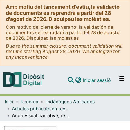
Amb motiu del tancament d'estiu, la validació
de documents es reprendrà a partir del 28
d'agost de 2026. Disculpeu les molèsties.
Con motivo del cierre de verano, la validación de
documentos se reanudará a partir del 28 de agosto
de 2026. Disculpad las molestias
Due to the summer closure, document validation will
resume starting August 28, 2026. We apologize for
any inconvenience.
(current)
Iniciar sessió
Comunitats i col·leccions
Inici
Recerca
Didàctiques Aplicades
Navega per tot el DD
Articles publicats en revistes (Didàctiques Aplicades)
Com publicar
Audiovisual narrative, re-enactment, and historical education: Hospitals in the Spanish Civil War
Contacte