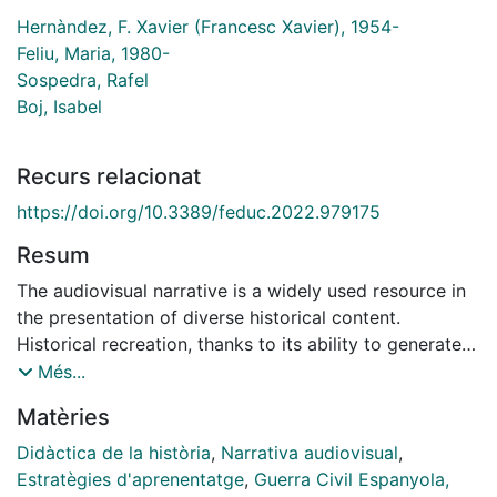
Hernàndez, F. Xavier (Francesc Xavier), 1954-
Feliu, Maria, 1980-
Sospedra, Rafel
Boj, Isabel
Recurs relacionat
https://doi.org/10.3389/feduc.2022.979175
Resum
The audiovisual narrative is a widely used resource in
the presentation of diverse historical content.
Historical recreation, thanks to its ability to generate
images of the past, when combined with the use of
Més...
emerging digital technologies (CGI, computer-
Matèries
generated imagery), allows optimization of audiovisual
narratives that present images and contexts of the
Didàctica de la història
,
Narrativa audiovisual
,
past and its heritage. From a perspective of promoting
Estratègies d'aprenentatge
,
Guerra Civil Espanyola,