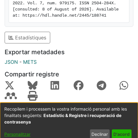
2022. Vol. 7, num. 979175. ISSN 2504-284X. 
[consulted: 8 of August of 2026]. Available 
at: https://hdl.handle.net/2445/188741
Estadístiques
Exportar metadades
JSON
-
METS
Compartir registre
Recopilem i processem la vostra informació personal amb les
finalitats següents:
Estadístic & Registre i recuperació de
Coordinació:
CRAI UB
Avís legal
Metadades
subjectes a:
contrasenya
Configuració
Política de
Acord
Personalitzar
Declinar
D'acord
de cookies
privadesa
d'usuari