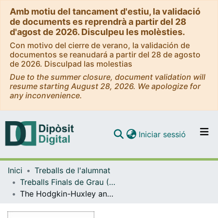
Amb motiu del tancament d'estiu, la validació
de documents es reprendrà a partir del 28
d'agost de 2026. Disculpeu les molèsties.
Con motivo del cierre de verano, la validación de
documentos se reanudará a partir del 28 de agosto
de 2026. Disculpad las molestias
Due to the summer closure, document validation will
resume starting August 28, 2026. We apologize for
any inconvenience.
(current)
Iniciar sessió
Comunitats i col·leccions
Inici
Treballs de l'alumnat
Navega per tot el DD
Treballs Finals de Grau (TFG) - Matemàtiques
Com publicar
The Hodgkin-Huxley and simpler models. Bursting behaviour
Contacte