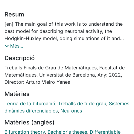
Resum
[en] The main goal of this work is to understand the
best model for describing neuronal activity, the
Hodgkin-Huxley model, doing simulations of it and
studying simpler models that are able to display some
Més...
of the Hodgkin-Huxley activity. We are going to study
Descripció
FitzHugh-Nagumo, Morris-Lecar and Hindmarsh-Rose
model.
Treballs Finals de Grau de Matemàtiques, Facultat de
In addition, since we want to study neuron activity via
Matemàtiques, Universitat de Barcelona, Any: 2022,
dynamical systems, we also study bursting behaviour.
Director: Arturo Vieiro Yanes
We want to understand how different kinds of
Matèries
bifurcations in dynamical systems affect neuron
activity, studying the bifurcations that take part in
Teoria de la bifurcació
,
Treballs de fi de grau
,
Sistemes
such activity.
dinàmics diferenciables
,
Neurones
Matèries (anglès)
Bifurcation theory
,
Bachelor's theses
,
Differentiable