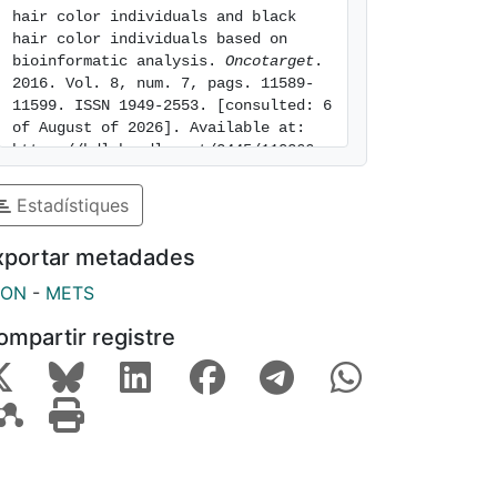
hair color individuals and black 
hair color individuals based on 
bioinformatic analysis. 
Oncotarget
. 
2016. Vol. 8, num. 7, pags. 11589-
11599. ISSN 1949-2553. [consulted: 6 
of August of 2026]. Available at: 
https://hdl.handle.net/2445/110266
Estadístiques
xportar metadades
SON
-
METS
ompartir registre