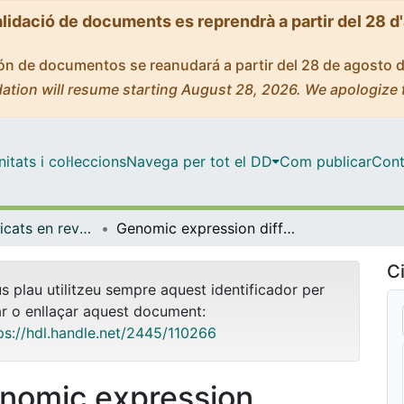
alidació de documents es reprendrà a partir del 28 d
ción de documentos se reanudará a partir del 28 de agosto 
ation will resume starting August 28, 2026. We apologize 
tats i col·leccions
Navega per tot el DD
Com publicar
Cont
Articles publicats en revistes (Medicina)
Genomic expression differences between cutaneous cells from red hair color individuals and black hair color individuals based on bioinformatic analysis.
Ci
us plau utilitzeu sempre aquest identificador per
ar o enllaçar aquest document:
ps://hdl.handle.net/2445/110266
nomic expression