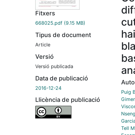
di
Fitxers
cu
668025.pdf
(9.15 MB)
hai
Tipus de document
bla
Article
ba
Versió
Versió publicada
an
Data de publicació
Auto
2016-12-24
Puig B
Gimen
Llicència de publicació
Viscon
Nseng
Garci
Tell 