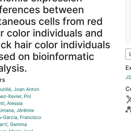
fferences between
taneous cells from red
r color individuals and
ck hair color individuals
sed on bioinformatic
alysis.
E
J
rs
C
utillé, Joan Anton
ez-Xavier, Pol
ti, Alessia
imana, Jérémie
a-García, Francisco
Martí, Gemma