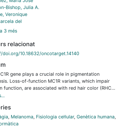
ez, Maria José
n-Bishop, Julia A.
le, Veronique
arcela del
a 3 més
rs relacionat
://doi.org/10.18632/oncotarget.14140
um
C1R gene plays a crucial role in pigmentation
esis. Loss-of-function MC1R variants, which impair
n function, are associated with red hair color (RHC)
type and increased skin cancer risk. Cultured
...
eous cells bearing loss-of-function MC1R variants
ries
a distinct gene expression profile compared to wild-
MC1R cultured cutaneous cells. We analysed the
àgia
,
Melanoma
,
Fisiologia cel·lular
,
Genètica humana
,
signature associated with RHC co-cultured
formàtica
ocytes and keratinocytes by Protein-Protein