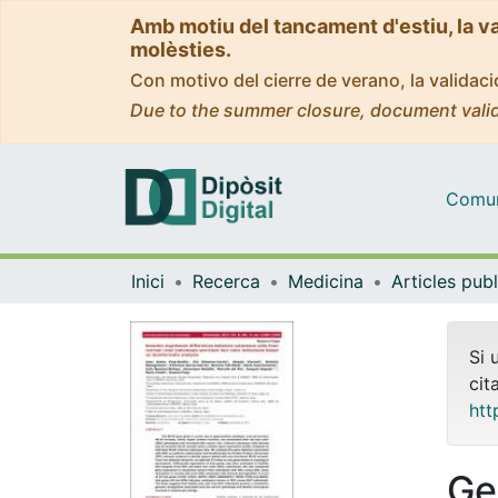
Amb motiu del tancament d'estiu, la v
molèsties.
Con motivo del cierre de verano, la valida
Due to the summer closure, document valid
Comuni
Inici
Recerca
Medicina
Si 
cit
htt
Ge