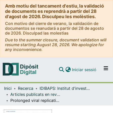
Amb motiu del tancament d'estiu, la validació
de documents es reprendrà a partir del 28
d'agost de 2026. Disculpeu les molèsties.
Con motivo del cierre de verano, la validación de
documentos se reanudará a partir del 28 de agosto
de 2026. Disculpad las molestias
Due to the summer closure, document validation will
resume starting August 28, 2026. We apologize for
any inconvenience.
(current)
Iniciar sessió
Comunitats i col·leccions
Inici
Recerca
IDIBAPS: Institut d'investigacions Biomèdiques August Pi i Sunyer
Navega per tot el DD
Articles publicats en revistes (IDIBAPS: Institut d'investigacions Biomèdiques August Pi i Sunyer)
Com publicar
Prolonged viral replication in patients with hematologic malignancies hospitalized with COVID-19
Contacte