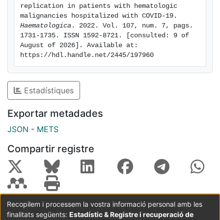
replication in patients with hematologic 
malignancies hospitalized with COVID-19. 
Haematologica
. 2022. Vol. 107, num. 7, pags. 
1731-1735. ISSN 1592-8721. [consulted: 9 of 
August of 2026]. Available at: 
https://hdl.handle.net/2445/197960
Estadístiques
Exportar metadades
JSON
-
METS
Compartir registre
Recopilem i processem la vostra informació personal amb les
finalitats següents:
Estadístic & Registre i recuperació de
Coordinació:
CRAI UB
Avís legal
Metadades