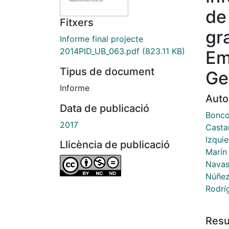
de
Fitxers
gr
Informe final projecte
2014PID_UB_063.pdf
(823.11 KB)
Em
Tipus de document
Ge
Informe
Auto
Data de publicació
Bonco
2017
Casta
Izqui
Llicència de publicació
Marín
Navas
Núñez
Rodrí
Res