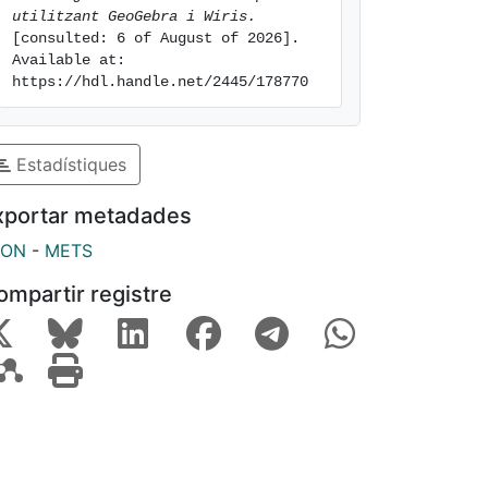
utilitzant GeoGebra i Wiris.
[consulted: 6 of August of 2026]. 
Available at: 
https://hdl.handle.net/2445/178770
Estadístiques
xportar metadades
SON
-
METS
ompartir registre