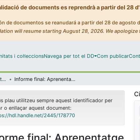
alidació de documents es reprendrà a partir del 28 d
ción de documentos se reanudará a partir del 28 de agosto 
ation will resume starting August 28, 2026. We apologize 
tats i col·leccions
Navega per tot el DD
Com publicar
Cont
INNOVADOC (Documents d'Innovació Docent)
Informe final: Aprenentatge de Matemàtiques en els graus d’Economia i Empresa utilitzant GeoGebra i Wiris
Ci
us plau utilitzeu sempre aquest identificador per
ar o enllaçar aquest document:
ps://hdl.handle.net/2445/178770
forme final: Aprenentatge