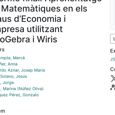
 Matemàtiques en els
aus d’Economia i
presa utilitzant
oGebra i Wiris
rs
E
mpte, Mercè
J
ñer, Anna
C
erdo Aznar, Josep Maria
 Solano, Jesús
, Jorge
, Marina (Núñez Oliva)
guez Pérez, Gonzalo
um