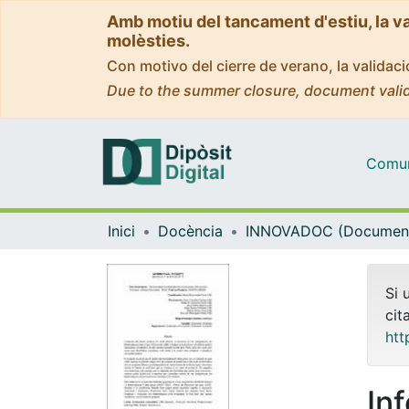
Amb motiu del tancament d'estiu, la v
molèsties.
Con motivo del cierre de verano, la valida
Due to the summer closure, document valid
Comuni
Inici
Docència
Si 
cit
htt
In