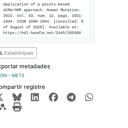
Application of a points‐based 
ACMG/AMP approach. 
Human Mutation
. 
2022. Vol. 43, num. 12, pags. 1921-
1944. ISSN 1098-1004. [consulted: 9 
of August of 2026]. Available at: 
https://hdl.handle.net/2445/205300
Estadístiques
xportar metadades
SON
-
METS
ompartir registre