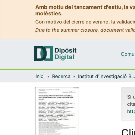
Amb motiu del tancament d'estiu, la v
molèsties.
Con motivo del cierre de verano, la valida
Due to the summer closure, document valid
Comuni
Inici
Recerca
Institut d'lnvestigació Biomèdica 
Si 
cit
htt
Cli