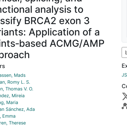
nctional analysis to
assify BRCA2 exon 3
iants: Application of a
ints‐based ACMG/AMP
proach
E
rs
J
ssen, Mads
n, Romy L. S.
C
n, Thomas V. O.
dez, Mireia
ng, Maria
an Sánchez, Ada
i, Emma
ren, Therese