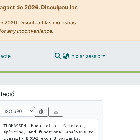
'agost de 2026. Disculpeu les
de 2026. Disculpad las molestias
for any inconvenience.
acte
Iniciar sessió
: Application of a points‐based ACMG/AMP approach
tació
THOMASSEN, Mads, et al. Clinical, 
splicing, and functional analysis to 
classify BRCA2 exon 3 variants: 