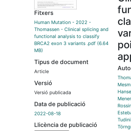
fu
Fitxers
cl
Human Mutation - 2022 -
Thomassen - Clinical splicing and
var
functional analysis to classify
po
BRCA2 exon 3 variants .pdf
(6.64
MB)
ap
Tipus de document
Auto
Article
Thoma
Versió
Mesma
Hanse
Versió publicada
Menen
Data de publicació
Rossi
Esteb
2022-08-18
Tudin
Llicència de publicació
Törng