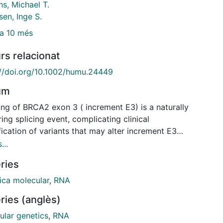
s, Michael T.
en, Inge S.
a 10 més
rs relacionat
://doi.org/10.1002/humu.24449
um
ing of BRCA2 exon 3 ( increment E3) is a naturally
ing splicing event, complicating clinical
fication of variants that may alter increment E3
ssion. This study used multiple evidence types to
...
s pathogenicity of 85 variants in/near BRCA2 exon
ries
informatically predicted spliceogenic variants
went mRNA splicing analysis using minigenes and/or
ica molecular
,
RNA
nt samples. increment E3 was measured using
ries (anglès)
itative analysis. A mouse embryonic stem cell
) based assay was used to determine the impact of
ular genetics
,
RNA