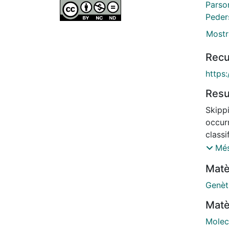
Parson
Peders
Mostr
Recu
https
Res
Skipp
occurr
classi
expre
Més
asses
Matè
3. Bio
under
Genèt
patie
Matè
quant
(mESC
Molec