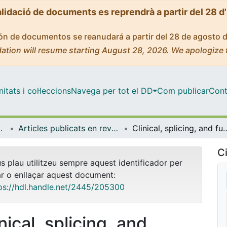
alidació de documents es reprendrà a partir del 28 d
ción de documentos se reanudará a partir del 28 de agosto 
ation will resume starting August 28, 2026. We apologize 
tats i col·leccions
Navega per tot el DD
Com publicar
Cont
de Bellvitge (IDIBELL)
Articles publicats en revistes (Institut d'lnvestigació Biomèdica de Bellvitge (IDIBELL))
Clinical, splicing, and functional analysis to classify BRCA2 exon 3 variants
Ci
us plau utilitzeu sempre aquest identificador per
ar o enllaçar aquest document:
ps://hdl.handle.net/2445/205300
nical, splicing, and