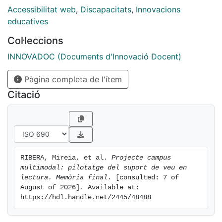
contingut web i contingut dels fitxers PDF. S'explica
Accessibilitat web
,
Discapacitats
,
Innovacions
l'experiència i els resultats. Es conclou amb la
educatives
necessitat de facilitar eines de suport a la lectura per
Col·leccions
als alumnes amb necessitats especials.
INNOVADOC (Documents d'Innovació Docent)
Pàgina completa de l'ítem
Citació
RIBERA, Mireia, et al. 
Projecte campus 
multimodal: pilotatge del suport de veu en 
lectura. Memòria final.
 [consulted: 7 of 
August of 2026]. Available at: 
https://hdl.handle.net/2445/48488