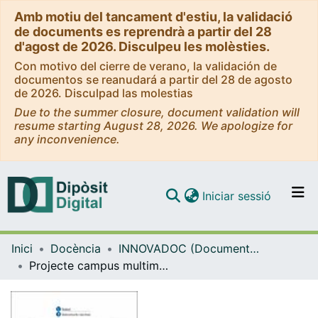
Amb motiu del tancament d'estiu, la validació
de documents es reprendrà a partir del 28
d'agost de 2026. Disculpeu les molèsties.
Con motivo del cierre de verano, la validación de
documentos se reanudará a partir del 28 de agosto
de 2026. Disculpad las molestias
Due to the summer closure, document validation will
resume starting August 28, 2026. We apologize for
any inconvenience.
(current)
Iniciar sessió
Comunitats i col·leccions
Inici
Docència
INNOVADOC (Documents d'Innovació Docent)
Navega per tot el DD
Projecte campus multimodal: pilotatge del suport de veu en lectura. Memòria final
Com publicar
Contacte