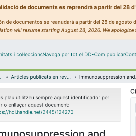
alidació de documents es reprendrà a partir del 28 d
ción de documentos se reanudará a partir del 28 de agosto 
ation will resume starting August 28, 2026. We apologize 
tats i col·leccions
Navega per tot el DD
Com publicar
Cont
 Ambient
Articles publicats en revistes (Biologia, Sanitat i Medi Ambient)
Immunosuppres
Ci
us plau utilitzeu sempre aquest identificador per
ar o enllaçar aquest document:
ps://hdl.handle.net/2445/124270
munosuppression and