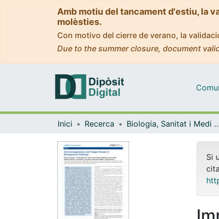
Amb motiu del tancament d'estiu, la v
molèsties.
Con motivo del cierre de verano, la valida
Due to the summer closure, document valid
Comuni
Inici
Recerca
Biologia, Sanitat i Medi
Si 
cit
htt
Im