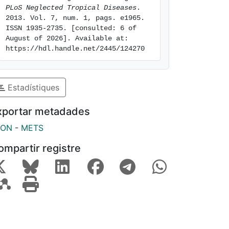
PLoS Neglected Tropical Diseases
. 
2013. Vol. 7, num. 1, pags. e1965. 
ISSN 1935-2735. [consulted: 6 of 
August of 2026]. Available at: 
https://hdl.handle.net/2445/124270
Estadístiques
xportar metadades
SON
-
METS
ompartir registre