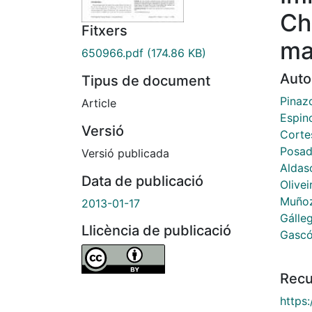
Ch
Fitxers
ma
650966.pdf
(174.86 KB)
Auto
Tipus de document
Pinaz
Article
Espin
Versió
Cortes
Posad
Versió publicada
Aldas
Data de publicació
Olivei
Muñoz
2013-01-17
Gálleg
Llicència de publicació
Gascó
Recu
https: