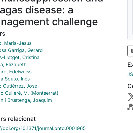
agas disease: a
nagement challenge
rs
o, Maria-Jesus
osa Garriga, Gerard
-Lletget, Cristina
E
a, Elizabeth
oro, Edelweiss
J
ra Souto, Inés
C
 Gutiérrez, José
o Culleré, M. (Montserrat)
n i Brustenga, Joaquim
rs relacionat
//doi.org/10.1371/journal.pntd.0001965