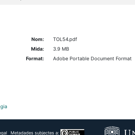
Nom:
TOL54.pdf
Mida:
3.9 MB
Format:
Adobe Portable Document Format
ogia
egal
Metadades subjectes a: