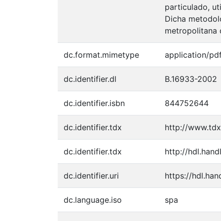
particulado, ut
Dicha metodolo
metropolitana 
dc.format.mimetype
application/pd
dc.identifier.dl
B.16933-2002
dc.identifier.isbn
844752644
dc.identifier.tdx
http://www.td
dc.identifier.tdx
http://hdl.han
dc.identifier.uri
https://hdl.ha
dc.language.iso
spa