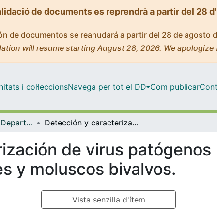
alidació de documents es reprendrà a partir del 28 d
ción de documentos se reanudará a partir del 28 de agosto 
ation will resume starting August 28, 2026. We apologize 
tats i col·leccions
Navega per tot el DD
Com publicar
Cont
Tesis Doctorals - Departament - Microbiologia
Detección y caracterización de virus patógenos humanos en muestras ambientales y moluscos bivalvos.
rización de virus patógeno
s y moluscos bivalvos.
Vista senzilla d'ítem