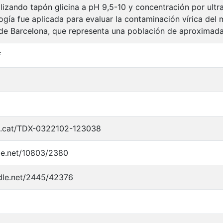
ilizando tapón glicina a pH 9,5-10 y concentración por ultrac
gía fue aplicada para evaluar la contaminación vírica del 
de Barcelona, que representa una población de aproximad
f
x.cat/TDX-0322102-123038
dle.net/10803/2380
ndle.net/2445/42376