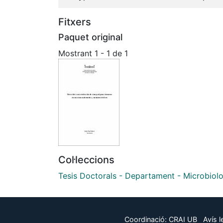
Fitxers
Paquet original
Mostrant
1 - 1 de 1
Col·leccions
Tesis Doctorals - Departament - Microbiol
Coordinació:
CRAI UB
Avís l