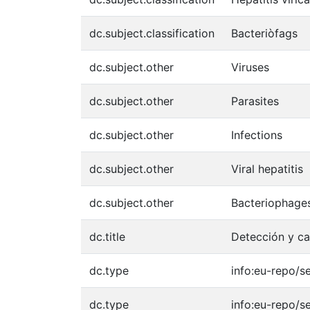
dc.subject.classification
Bacteriòfags
dc.subject.other
Viruses
dc.subject.other
Parasites
dc.subject.other
Infections
dc.subject.other
Viral hepatitis
dc.subject.other
Bacteriophage
dc.title
Detección y ca
dc.type
info:eu-repo/s
dc.type
info:eu-repo/s