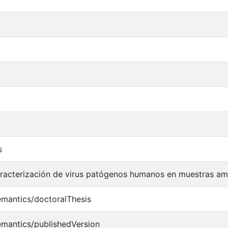
s
racterización de virus patógenos humanos en muestras amb
emantics/doctoralThesis
emantics/publishedVersion