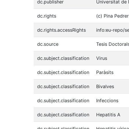
dc.publisher
Universitat de
dc.rights
(c) Pina Pedre
dc.rights.accessRights
info:eu-repo/
dc.source
Tesis Doctoral
dc.subject.classification
Virus
dc.subject.classification
Paràsits
dc.subject.classification
Bivalves
dc.subject.classification
Infeccions
dc.subject.classification
Hepatitis A
dc.subject.classification
Hepatitis vírica