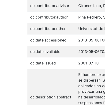
dc.contributor.advisor
Gironès Llop, 
dc.contributor.author
Pina Pedrero, 
dc.contributor.other
Universitat de
dc.date.accessioned
2013-05-06T0
dc.date.available
2013-05-06T0
dc.date.issued
2001-07-10
El hombre excre
se dispersan. 
aplicados no c
provocar una g
dc.description.abstract
ha desarrollad
suspensiones fe