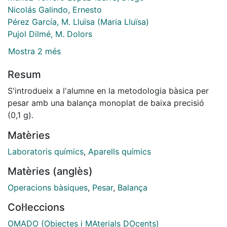
Nicolás Galindo, Ernesto
Pérez García, M. Lluïsa (Maria Lluïsa)
Pujol Dilmé, M. Dolors
Mostra 2 més
Resum
S'introdueix a l'alumne en la metodologia bàsica per
pesar amb una balança monoplat de baixa precisió
(0,1 g).
Matèries
Laboratoris químics
,
Aparells químics
Matèries (anglès)
Operacions bàsiques
,
Pesar
,
Balança
Col·leccions
OMADO (Objectes i MAterials DOcents)