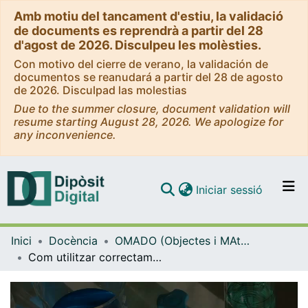
Amb motiu del tancament d'estiu, la validació
de documents es reprendrà a partir del 28
d'agost de 2026. Disculpeu les molèsties.
Con motivo del cierre de verano, la validación de
documentos se reanudará a partir del 28 de agosto
de 2026. Disculpad las molestias
Due to the summer closure, document validation will
resume starting August 28, 2026. We apologize for
any inconvenience.
(current)
Iniciar sessió
Comunitats i col·leccions
Inici
Docència
OMADO (Objectes i MAterials DOcents)
Navega per tot el DD
Com utilitzar correctament la balança
Com publicar
Contacte