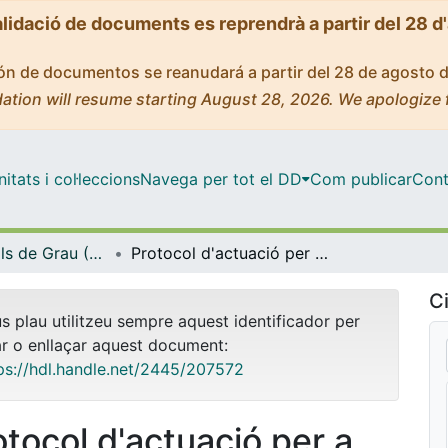
alidació de documents es reprendrà a partir del 28 d
ción de documentos se reanudará a partir del 28 de agosto 
ation will resume starting August 28, 2026. We apologize 
tats i col·leccions
Navega per tot el DD
Com publicar
Cont
Treballs Finals de Grau (TFG) - Educació Social
Protocol d'actuació per a professionals de l'Educació social per abordar situacions de pobresa desapercebuda
Ci
us plau utilitzeu sempre aquest identificador per
ar o enllaçar aquest document:
ps://hdl.handle.net/2445/207572
otocol d'actuació per a