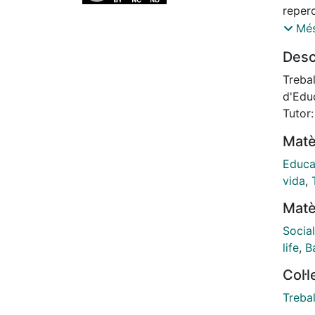
reperc
socio-
Més
la qu
Desc
proces
impos
Trebal
benest
d'Edu
forma
Tutor
aspec
Matè
això, 
disse
Educa
desape
vida
,
la qua
Matè
abord
d’actu
Socia
perme
life
,
B
aques
Col·
[eng]
from e
Trebal
variou