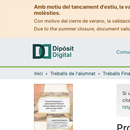
Amb motiu del tancament d'estiu, la v
molèsties.
Con motivo del cierre de verano, la valida
Due to the summer closure, document valid
Comuni
Inici
Treballs de l'alumnat
Si 
cit
htt
Pr