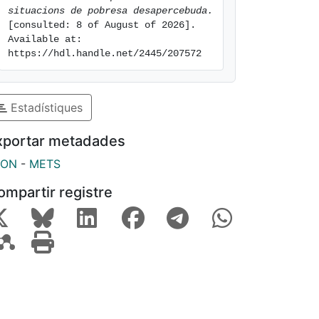
situacions de pobresa desapercebuda.
[consulted: 8 of August of 2026]. 
Available at: 
https://hdl.handle.net/2445/207572
Estadístiques
xportar metadades
SON
-
METS
ompartir registre