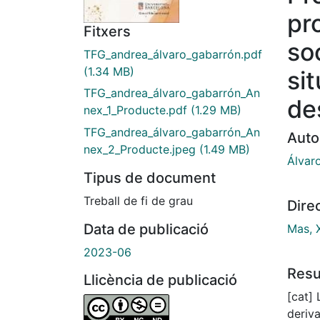
pr
Fitxers
so
TFG_andrea_álvaro_gabarrón.pdf
(1.34 MB)
si
TFG_andrea_álvaro_gabarrón_An
de
nex_1_Producte.pdf
(1.29 MB)
TFG_andrea_álvaro_gabarrón_An
Auto
nex_2_Producte.jpeg
(1.49 MB)
Álvar
Tipus de document
Treball de fi de grau
Dire
Data de publicació
Mas, 
2023-06
Res
Llicència de publicació
[cat]
deriva