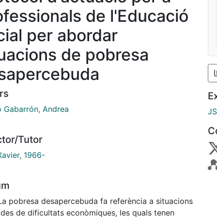
ofessionals de l'Educació
cial per abordar
tuacions de pobresa
sapercebuda
rs
E
o Gabarrón, Andrea
J
C
ctor/Tutor
Xavier, 1966-
um
 La pobresa desapercebuda fa referència a situacions
des de dificultats econòmiques, les quals tenen