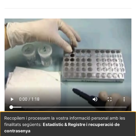
Recopilem i processem la vostra informació personal amb les
finalitats següents:
Estadístic & Registre i recuperació de
Coordinació:
CRAI UB
Avís legal
Metadades
subjectes a:
contrasenya