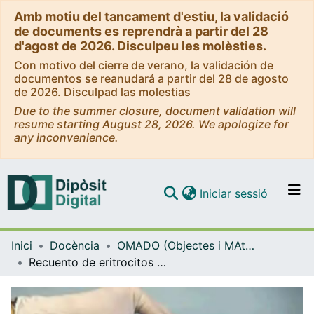
Amb motiu del tancament d'estiu, la validació
de documents es reprendrà a partir del 28
d'agost de 2026. Disculpeu les molèsties.
Con motivo del cierre de verano, la validación de
documentos se reanudará a partir del 28 de agosto
de 2026. Disculpad las molestias
Due to the summer closure, document validation will
resume starting August 28, 2026. We apologize for
any inconvenience.
(current)
Iniciar sessió
Comunitats i col·leccions
Inici
Docència
OMADO (Objectes i MAterials DOcents)
Navega per tot el DD
Recuento de eritrocitos con contador automático
Com publicar
Contacte