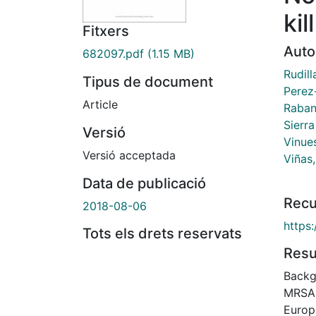
ki
Fitxers
Auto
682097.pdf
(1.15 MB)
Rudil
Tipus de document
Perez-
Article
Raban
Sierr
Versió
Vinue
Versió acceptada
Viñas
Data de publicació
Recu
2018-08-06
https
Tots els drets reservats
Res
Backg
MRSA, 
Europ