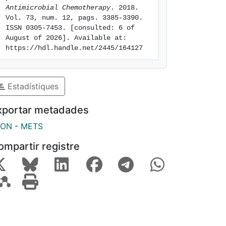
Antimicrobial Chemotherapy
. 2018. 
Vol. 73, num. 12, pags. 3385-3390. 
ISSN 0305-7453. [consulted: 6 of 
August of 2026]. Available at: 
https://hdl.handle.net/2445/164127
Estadístiques
xportar metadades
SON
-
METS
ompartir registre