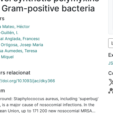
ll Gram-positive bacteria
rs
la Mateo, Héctor
Guillén, I.
al Anglada, Francesc
a Ortigosa, Josep Maria
sa Aumedes, Teresa
E
, Miquel
J
rs relacionat
C
://doi.org/10.1093/jac/dky366
um
round: Staphylococcus aureus, including 'superbug'
is a major cause of nosocomial infections. In the
ean Union, up to 171 200 new nosocomial MRSA