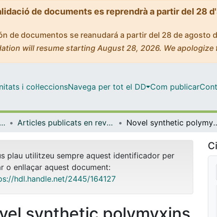
alidació de documents es reprendrà a partir del 28 d
ción de documentos se reanudará a partir del 28 de agosto 
ation will resume starting August 28, 2026. We apologize 
tats i col·leccions
Navega per tot el DD
Com publicar
Cont
ica Inorgànica i Orgànica
Articles publicats en revistes (Química Inorgànica i Orgànica)
Novel synthetic polymyxins kill G
Ci
us plau utilitzeu sempre aquest identificador per
ar o enllaçar aquest document:
ps://hdl.handle.net/2445/164127
vel synthetic polymyxins