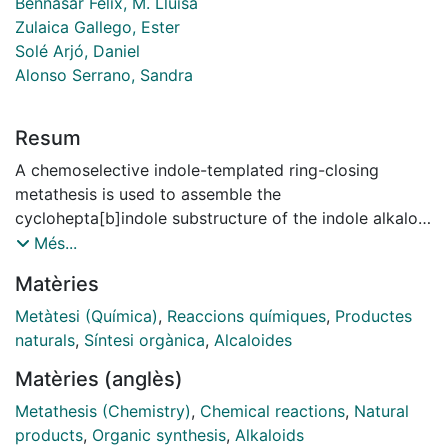
Bennasar Fèlix, M. Lluïsa
Zulaica Gallego, Ester
Solé Arjó, Daniel
Alonso Serrano, Sandra
Resum
A chemoselective indole-templated ring-closing
metathesis is used to assemble the
cyclohepta[b]indole substructure of the indole alkaloid
ervitsine. A subsequent intramolecular Heck coupling
Més...
of the resulting alkene functionality with an amino-
Matèries
tethered vinyl halide accomplishes the closure of the
unique 2- azabicyclo[4.3.1]decane framework of the
Metàtesi (Química)
,
Reaccions químiques
,
Productes
alkaloid with concomitant incorporation of the
naturals
,
Síntesi orgànica
,
Alcaloides
exocyclic Eethylidene substituent.
Matèries (anglès)
Metathesis (Chemistry)
,
Chemical reactions
,
Natural
products
,
Organic synthesis
,
Alkaloids