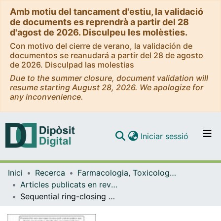
Amb motiu del tancament d'estiu, la validació
de documents es reprendrà a partir del 28
d'agost de 2026. Disculpeu les molèsties.
Con motivo del cierre de verano, la validación de
documentos se reanudará a partir del 28 de agosto
de 2026. Disculpad las molestias
Due to the summer closure, document validation will
resume starting August 28, 2026. We apologize for
any inconvenience.
(current)
Iniciar sessió
Comunitats i col·leccions
Inici
Recerca
Farmacologia, Toxicologia i Química Terapèutica
Navega per tot el DD
Articles publicats en revistes (Farmacologia, Toxicologia i Química Terapèutica)
Com publicar
Sequential ring-closing metathesis-vinyl halide Heck cyclization reactions: access to the tetracyclic ring system of ervitsine
Contacte