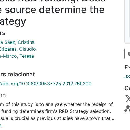
e source determine the
rategy
rs
a Sáez, Cristina
Cázares, Claudio
a-Marco, Teresa
E
rs relacionat
J
://doi.org/10.1080/09537325.2012.759200
C
um
m of this study is to analyze whether the receipt of
 funding determines firm's R&D Strategy selection.
ssue is crucial as previous studies have shown that
&D strategy is associated to a higher, or lower,
...