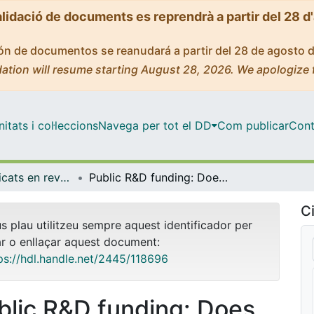
alidació de documents es reprendrà a partir del 28 d
ción de documentos se reanudará a partir del 28 de agosto 
ation will resume starting August 28, 2026. We apologize 
tats i col·leccions
Navega per tot el DD
Com publicar
Cont
Articles publicats en revistes (Empresa)
Public R&D funding: Does the source determine the strategy
Ci
us plau utilitzeu sempre aquest identificador per
ar o enllaçar aquest document:
ps://hdl.handle.net/2445/118696
blic R&D funding: Does