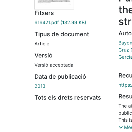
th
Fitxers
st
616421.pdf
(132.99 KB)
Auto
Tipus de document
Bayon
Article
Cruz 
Versió
Garcí
Versió acceptada
Recu
Data de publicació
https
2013
Res
Tots els drets reservats
The ai
public
This i
each R
Més