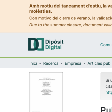
Amb motiu del tancament d'estiu, la v
molèsties.
Con motivo del cierre de verano, la valida
Due to the summer closure, document valid
Comuni
Inici
Recerca
Empresa
Si 
cit
htt
Pu