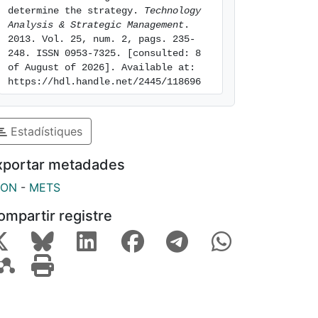
determine the strategy. 
Technology 
Analysis & Strategic Management
. 
2013. Vol. 25, num. 2, pags. 235-
248. ISSN 0953-7325. [consulted: 8 
of August of 2026]. Available at: 
https://hdl.handle.net/2445/118696
Estadístiques
xportar metadades
SON
-
METS
ompartir registre