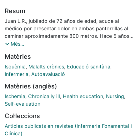
Resum
Juan L.R., jubilado de 72 años de edad, acude al
médico por presentar dolor en ambas pantorrillas al
caminar aproximadamente 800 metros. Hace 5 años
se le diagnosticó diabetes mellitus e hiperlipidemia,
Més...
que controla adecuadamente con antidiabéticos orales
Matèries
y dieta. La exploración física está dentro de la
normalidad, si se exceptúa la disminución del latido en
Isquèmia
,
Malalts crònics
,
Educació sanitària
,
las arterias pedias. El médico diagnostica una
Infermeria
,
Autoavaluació
arteriosclerosis...
Matèries (anglès)
Ischemia
,
Chronically ill
,
Health education
,
Nursing
,
Self-evaluation
Col·leccions
Articles publicats en revistes (Infermeria Fonamental i
Clínica)