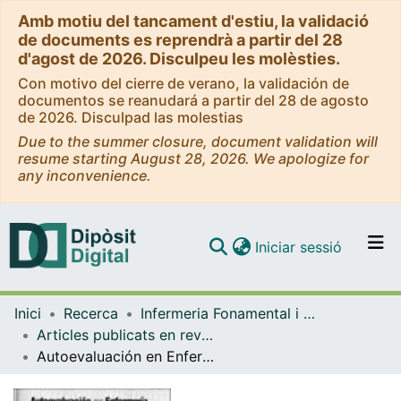
Amb motiu del tancament d'estiu, la validació
de documents es reprendrà a partir del 28
d'agost de 2026. Disculpeu les molèsties.
Con motivo del cierre de verano, la validación de
documentos se reanudará a partir del 28 de agosto
de 2026. Disculpad las molestias
Due to the summer closure, document validation will
resume starting August 28, 2026. We apologize for
any inconvenience.
(current)
Iniciar sessió
Comunitats i col·leccions
Inici
Recerca
Infermeria Fonamental i Clínica
Navega per tot el DD
Articles publicats en revistes (Infermeria Fonamental i Clínica)
Com publicar
Autoevaluación en Enfermería: Educación sanitaria del paciente con isquemia de las extremidades inferiores
Contacte