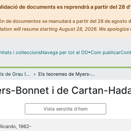
alidació de documents es reprendrà a partir del 28 d
ción de documentos se reanudará a partir del 28 de agosto 
ation will resume starting August 28, 2026. We apologize 
tats i col·leccions
Navega per tot el DD
Com publicar
Cont
Treballs Finals de Grau (TFG) - Matemàtiques
Els teoremes de Myers-Bonnet i de Cartan-Hadamard
ers-Bonnet i de Cartan-Had
Vista senzilla d'ítem
Ricardo, 1962-