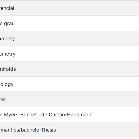
rencial
de grau
eometry
ometry
nifolds
pology
ses
de Myers-Bonnet i de Cartan-Hadamard
emantics/bachelorThesis