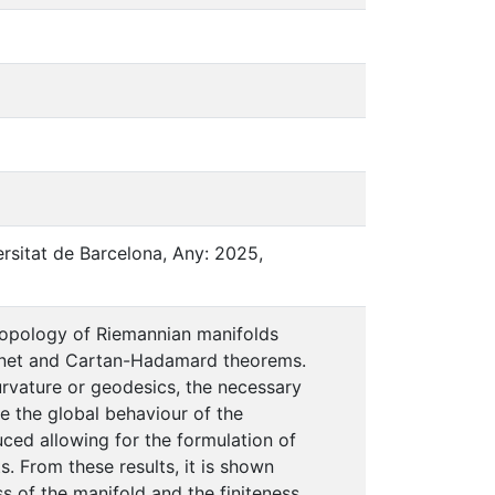
rsitat de Barcelona, Any: 2025,
topology of Riemannian manifolds
Bonnet and Cartan-Hadamard theorems.
rvature or geodesics, the necessary
e the global behaviour of the
duced allowing for the formulation of
 From these results, it is shown
s of the manifold and the finiteness