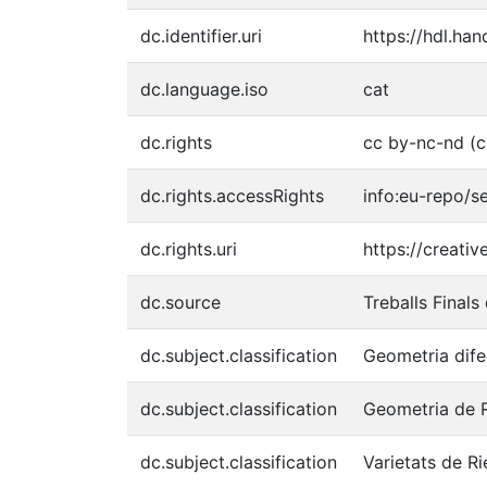
dc.identifier.uri
https://hdl.ha
dc.language.iso
cat
dc.rights
cc by-nc-nd (
dc.rights.accessRights
info:eu-repo/
dc.rights.uri
https://creati
dc.source
Treballs Final
dc.subject.classification
Geometria dife
dc.subject.classification
Geometria de 
dc.subject.classification
Varietats de R