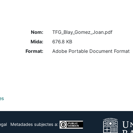
Nom:
TFG_Blay_Gomez_Joan.pdf
Mida:
676.8 KB
Format:
Adobe Portable Document Format
es
egal
Metadades subjectes a: