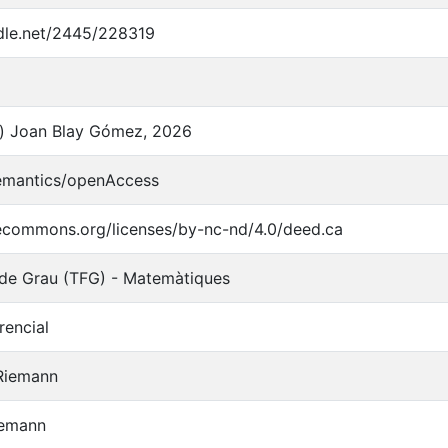
ndle.net/2445/228319
c) Joan Blay Gómez, 2026
semantics/openAccess
vecommons.org/licenses/by-nc-nd/4.0/deed.ca
s de Grau (TFG) - Matemàtiques
rencial
Riemann
iemann