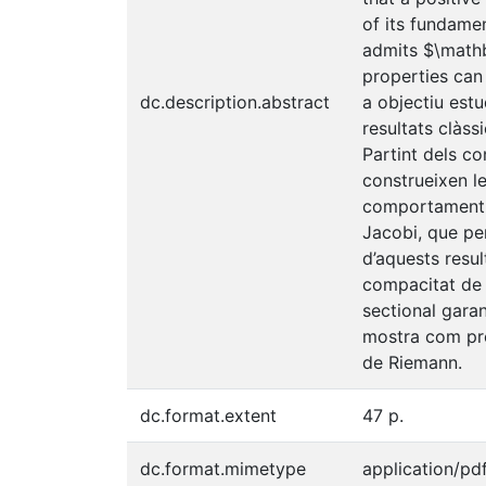
of its fundame
admits $\mathb
properties can
dc.description.abstract
a objectiu estu
resultats clàs
Partint dels c
construeixen le
comportament g
Jacobi, que pe
d’aquests resul
compacitat de l
sectional garan
mostra com pro
de Riemann.
dc.format.extent
47 p.
dc.format.mimetype
application/pd