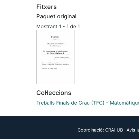
Fitxers
Paquet original
Mostrant
1 - 1 de 1
Col·leccions
Treballs Finals de Grau (TFG) - Matemàtiqu
Coordinació:
CRAI UB
Avís l