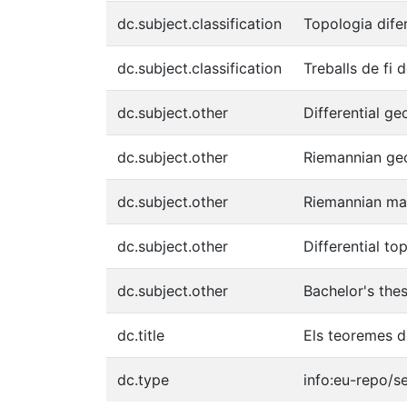
dc.subject.classification
Topologia dife
dc.subject.classification
Treballs de fi 
dc.subject.other
Differential g
dc.subject.other
Riemannian ge
dc.subject.other
Riemannian ma
dc.subject.other
Differential to
dc.subject.other
Bachelor's the
dc.title
Els teoremes 
dc.type
info:eu-repo/s