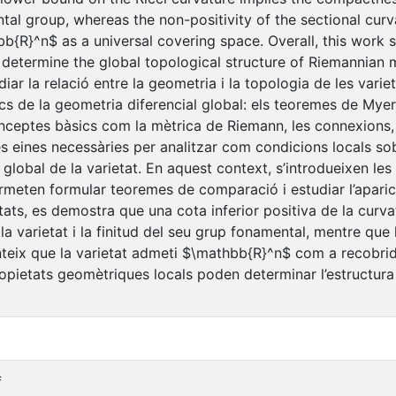
ntal group, whereas the non-positivity of the sectional cur
b{R}^n$ as a universal covering space. Overall, this work
 determine the global topological structure of Riemannian m
diar la relació entre la geometria i la topologia de les var
sics de la geometria diferencial global: els teoremes de M
onceptes bàsics com la mètrica de Riemann, les connexions, 
s eines necessàries per analitzar com condicions locals sob
lobal de la varietat. En aquest context, s’introdueixen les
rmeten formular teoremes de comparació i estudiar l’aparic
tats, es demostra que una cota inferior positiva de la curv
a varietat i la finitud del seu grup fonamental, mentre que l
teix que la varietat admeti $\mathbb{R}^n$ com a recobridor
pietats geomètriques locals poden determinar l’estructura 
f