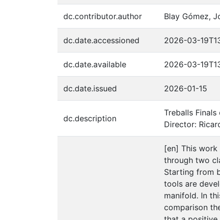
dc.contributor.author
Blay Gómez, J
dc.date.accessioned
2026-03-19T1
dc.date.available
2026-03-19T1
dc.date.issued
2026-01-15
Treballs Final
dc.description
Director: Rica
[en] This work
through two cl
Starting from 
tools are deve
manifold. In th
comparison the
that a positiv