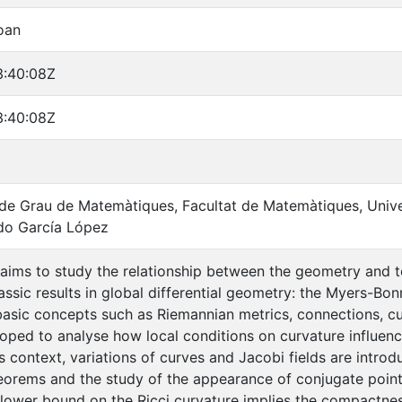
oan
3:40:08Z
3:40:08Z
s de Grau de Matemàtiques, Facultat de Matemàtiques, Unive
rdo García López
 aims to study the relationship between the geometry and 
assic results in global differential geometry: the Myers-
basic concepts such as Riemannian metrics, connections, cu
loped to analyse how local conditions on curvature influenc
is context, variations of curves and Jacobi fields are intro
orems and the study of the appearance of conjugate points.
e lower bound on the Ricci curvature implies the compactnes