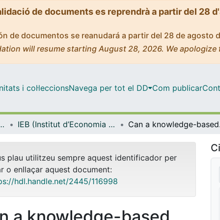
alidació de documents es reprendrà a partir del 28 d
ción de documentos se reanudará a partir del 28 de agosto 
ation will resume starting August 28, 2026. We apologize 
tats i col·leccions
Navega per tot el DD
Com publicar
Cont
ut d’Economia de Barcelona)
IEB (Institut d’Economia de Barcelona) – Working Papers
Can a knowle
Ci
us plau utilitzeu sempre aquest identificador per
ar o enllaçar aquest document:
ps://hdl.handle.net/2445/116998
n a knowledge-based