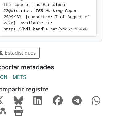
The case of the Barcelona 
22@district. 
IEB Working Paper 
2009/38
. [consulted: 7 of August of 
2026]. Available at: 
https://hdl.handle.net/2445/116998
Estadístiques
xportar metadades
SON
-
METS
ompartir registre