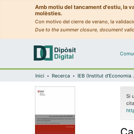
Amb motiu del tancament d'estiu, la v
molèsties.
Con motivo del cierre de verano, la valida
Due to the summer closure, document valid
Comuni
Inici
Recerca
IEB (Instit
Si 
cit
htt
Ca