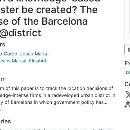
uster be created? The
se of the Barcelona
@district
rs
o Carod, Josep Maria
cans Marsal, Elisabet
E
J
um
C
m of this paper is to track the location decisions of
dge-intense firms in a redeveloped urban district in
ity of Barcelona in which government policy has
ted the formation of a cluster of knowledge-based
...
ties. After decades of economic and industrial
ries
tion in a district called Poblenou, in the year 2000
ity Council of Barcelona implemented a plan to