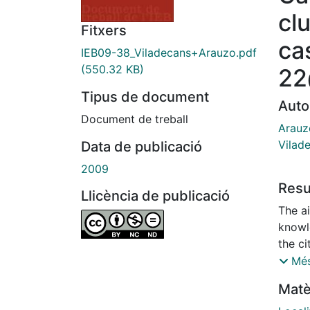
cl
Fitxers
ca
IEB09-38_Viladecans+Arauzo.pdf
(550.32 KB)
22
Tipus de document
Auto
Document de treball
Arauz
Vilade
Data de publicació
2009
Res
Llicència de publicació
The ai
knowle
the c
promo
Més
activi
Matè
stagna
the C