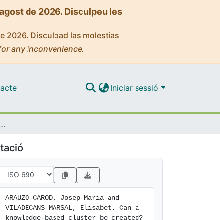
'agost de 2026. Disculpeu les
de 2026. Disculpad las molestias
for any inconvenience.
acte
Iniciar sessió
dge-based cluster be created? The case of the Barcelona 22@district
tació
ARAUZO CAROD, Josep Maria and 
VILADECANS MARSAL, Elisabet. Can a 
knowledge-based cluster be created? 